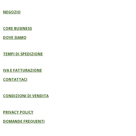
K
P
A
E
M
B
NEGOZIO
O
O
K
CORE BUSINESS
DOVE SIAMO
TEMPI DI SPEDIZIONE
IVA E FATTURAZIONE
CONTATTACI
CONDIZIONI DI VENDITA
PRIVACY POLICY
DOMANDE FREQUENTI