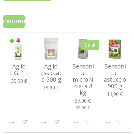
CAOLINO
Sale!
Aglio
Aglio
Bentoni
Bentoni
E.G. 1 L
essiccat
te
te
o 500 g
microni
astuccio
39,90 €
zzata 8
900 g
19,90 €
kg
14,90 €
37,90 €
39,90 €
AGGIUNGI AL CARRELLO
AGGIUNGI AL CARRELLO
AGGIUNGI AL CARRELLO
AGGIUNGI 