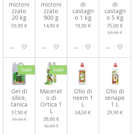
microni
microni
di
di
zzato
zzato
castagn
castagn
20 kg
900 g
o 1 kg
o 5 Kg
59,90 €
14,90 €
19,90 €
75,00 €
83,90 €
AGGIUNGI AL CARRELLO
AGGIUNGI AL CARRELLO
AGGIUNGI AL CARRELLO
AGGIUNGI 
Sale!
Sale!
Gel di
Macerat
Olio di
Olio di
silice,
o di
neem 1
senape
tanica
Ortica 1
L
1 L
L
37,90 €
34,50 €
29,90 €
39,00 €
39,90 €
42,00 €