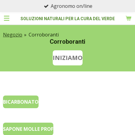
Agronomo on/line
Vai
al
SOLUZIONI NATURALI PER LA CURA DEL VERDE
contenuto
principale
Negozio
»
Corroboranti
Corroboranti
INIZIAMO
BICARBONATO
SAPONE MOLLE PROF