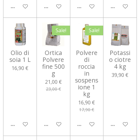
AGGIUNGI AL CARRELLO
AGGIUNGI AL CARRELLO
AGGIUNGI AL CARRELLO
AGGIUNGI 
Sale!
Sale!
Olio di
Ortica
Polvere
Potassi
soia 1 L
Polvere
di
o ciotre
fine 500
roccia
4 kg
16,90 €
g
in
39,90 €
sospens
21,00 €
ione 1
23,00 €
kg
16,90 €
17,90 €
AGGIUNGI AL CARRELLO
AGGIUNGI AL CARRELLO
AGGIUNGI AL CARRELLO
AGGIUNGI 