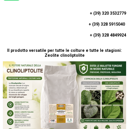
H
A
+ (39) 320 3532779
T
+ (39) 328 5915040
S
A
+ (39) 328 4849924
P
P
Il prodotto versatile per tutte le colture e tutte le stagioni:
Zeolite clinoliptolite