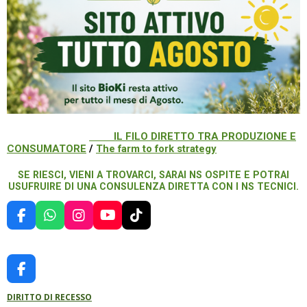
IL FILO DIRETTO TRA PRODUZIONE E
CONSUMATORE
/
The farm to fork strategy
SE RIESCI, VIENI A TROVARCI, SARAI NS OSPITE E POTRAI
USUFRUIRE DI UNA CONSULENZA DIRETTA CON I NS TECNICI.
F
W
I
Y
T
A
H
N
O
I
C
A
S
U
K
E
T
T
T
T
B
S
A
U
O
F
O
A
G
B
K
A
O
P
R
E
DIRITTO DI RECESSO
C