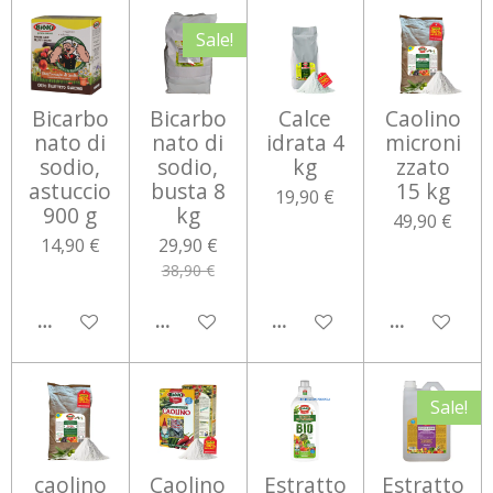
Sale!
Bicarbo
Bicarbo
Calce
Caolino
nato di
nato di
idrata 4
microni
sodio,
sodio,
kg
zzato
astuccio
busta 8
15 kg
19,90 €
900 g
kg
49,90 €
14,90 €
29,90 €
38,90 €
AGGIUNGI AL CARRELLO
AGGIUNGI AL CARRELLO
AGGIUNGI AL CARRELLO
AGGIUNGI 
Sale!
caolino
Caolino
Estratto
Estratto