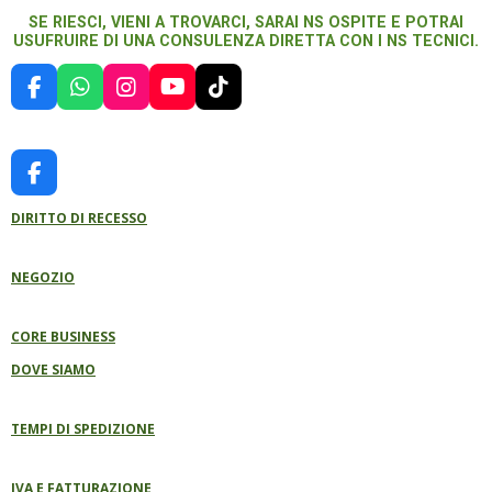
SE RIESCI, VIENI A TROVARCI, SARAI NS OSPITE E POTRAI
USUFRUIRE DI UNA CONSULENZA DIRETTA CON I NS TECNICI.
F
W
I
Y
T
A
H
N
O
I
C
A
S
U
K
E
T
T
T
T
B
S
A
U
O
F
O
A
G
B
K
A
O
P
R
E
DIRITTO DI RECESSO
C
K
P
A
E
M
B
NEGOZIO
O
O
K
CORE BUSINESS
DOVE SIAMO
TEMPI DI SPEDIZIONE
IVA E FATTURAZIONE