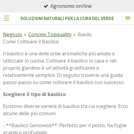
Agronomo on/line
Vai
al
SOLUZIONI NATURALI PER LA CURA DEL VERDE
contenuto
principale
Negozio
»
Concimi Topquality
»
Basilic
Come Coltivare il Basilico
Il basilico è una delle erbe aromatiche più amate e
utilizzate in cucina. Coltivare il basilico in casa o nel
proprio giardino è un'attività gratificante e
relativamente semplice. Di seguito troverai una guida
passo-passo su come coltivare il basilico con successo.
Scegliere il tipo di basilico
Esistono diverse varietà di basilico tra cui scegliere. Ecco
alcune delle più comuni:
- **Basilico Genovese**: Perfetto per il pesto, ha foglie
grandi e profumate.