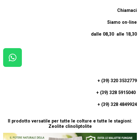
Chiamaci
Siamo on-line
dalle 08,30 alle 18,30
W
H
A
+ (39) 320 3532779
T
+ (39) 328 5915040
S
A
+ (39) 328 4849924
P
P
Il prodotto versatile per tutte le colture e tutte le stagioni:
Zeolite clinoliptolite