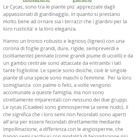
Le Cycas, sono tra le piante più' apprezzate dagli
appassionati di giardinaggio, in quanto si prestano
molto bene ad ornare sia i terrazzi che i giardini per la
loro rusticità' e la loro eleganza.
Hanno un tronco robusto e legnoso (ligneo) con una
corona di foglie grandi, dure, rigide, sempreverdi e
(solitamente) pennate (come grandi piume di uccelli) e da
un gambo centrale sono attaccate da entrambi i lati
tante foglioline. Le specie sono dioiche, cioè le singole
piante di una specie sono maschi o femmine. Per la loro
somiglianza con palme o felci, a volte vengono
accomunate a queste famiglia, ma non sono
strettamente imparentati con nessuno dei due gruppi.
Le cycas (Cicadee) sono gimnosperme (a seme nudo), il
che significa che i loro semi non fecondati sono aperti
all'aria per essere fecondati direttamente mediante
impollinazione, a differenza con le angiosperme, che
hanno semi racchiusi con modalità di fecondazione più