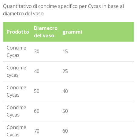
Quantitativo di concime specifico per Cycas in base al
diametro del vaso
Diametro
Prodotto
grammi
del vaso
Concime
30
15
Cycas
Concime
40
25
cycas
Concime
50
40
Cycas
Concime
60
50
Cycas
Concime
70
60
Cycas