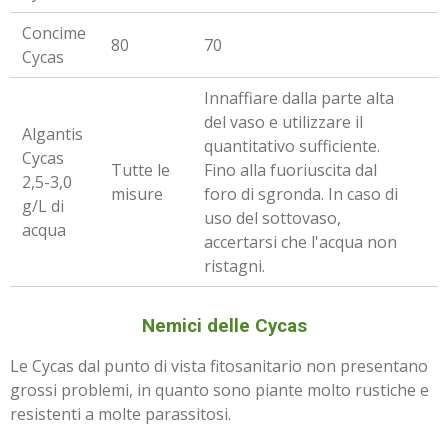
Concime
80
70
Cycas
Innaffiare dalla parte alta
del vaso e utilizzare il
Algantis
quantitativo sufficiente.
Cycas
Tutte le
Fino alla fuoriuscita dal
2,5-3,0
misure
foro di sgronda. In caso di
g/L di
uso del sottovaso,
acqua
accertarsi che l'acqua non
ristagni.
Nemici delle Cycas
Le Cycas dal punto di vista fitosanitario non presentano
grossi problemi, in quanto sono piante molto rustiche e
resistenti a molte parassitosi.