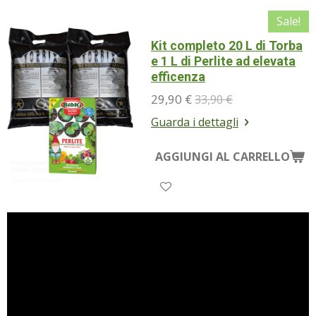
Sale!
Kit completo 20 L di Torba
e 1 L di Perlite ad elevata
efficenza
29,90 €
33,90 €
Guarda i dettagli
AGGIUNGI AL CARRELLO