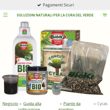
Pagamenti Sicuri
Vai
al
SOLUZIONI NATURALI PER LA CURA DEL VERDE
contenuto
principale
Negozio
»
Guida alla
»
Piante da
»
Cycas
coltivazione
giardino