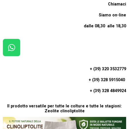
Chiamaci
Siamo on-line
dalle 08,30 alle 18,30
W
H
A
+ (39) 320 3532779
T
+ (39) 328 5915040
S
A
+ (39) 328 4849924
P
P
Il prodotto versatile per tutte le colture e tutte le stagioni:
Zeolite clinoliptolite