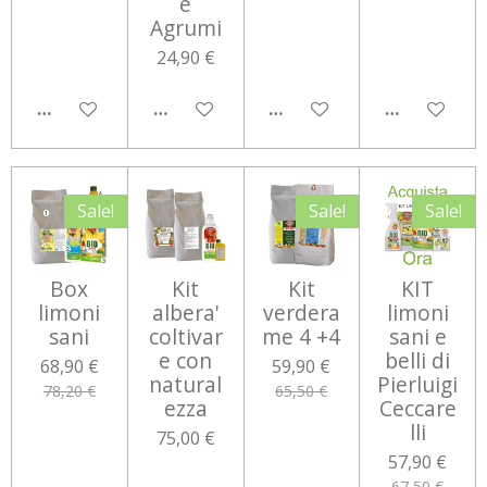
e
Agrumi
24,90 €
AGGIUNGI AL CARRELLO
AGGIUNGI AL CARRELLO
AGGIUNGI AL CARRELLO
AGGIUNGI 
Sale!
Sale!
Sale!
Box
Kit
Kit
KIT
limoni
albera'
verdera
limoni
sani
coltivar
me 4 +4
sani e
e con
belli di
68,90 €
59,90 €
natural
Pierluigi
78,20 €
65,50 €
ezza
Ceccare
lli
75,00 €
57,90 €
67,50 €