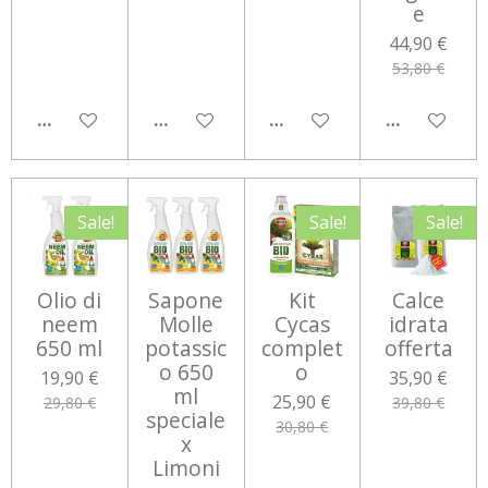
e
44,90 €
53,80 €
AGGIUNGI AL CARRELLO
AGGIUNGI AL CARRELLO
AGGIUNGI AL CARRELLO
AGGIUNGI 
Sale!
Sale!
Sale!
Olio di
Sapone
Kit
Calce
neem
Molle
Cycas
idrata
650 ml
potassic
complet
offerta
o 650
o
19,90 €
35,90 €
ml
25,90 €
29,80 €
39,80 €
speciale
30,80 €
x
Limoni