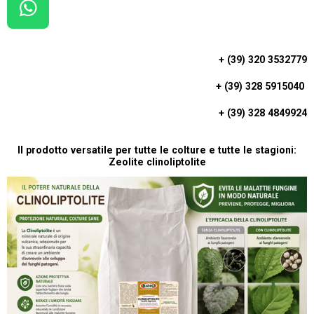
W
H
A
+ (39) 320 3532779
T
+ (39) 328 5915040
S
A
+ (39) 328 4849924
P
P
Il prodotto versatile per tutte le colture e tutte le stagioni:
Zeolite clinoliptolite