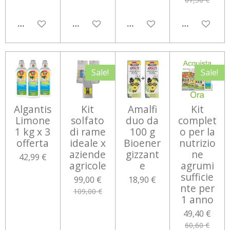
AGGIUNGI AL CARRELLO
AGGIUNGI AL CARRELLO
AGGIUNGI AL CARRELLO
AGGIUNGI 
Sale!
Sale!
Algantis
Kit
Amalfi
Kit
Limone
solfato
duo da
complet
1 kg x 3
di rame
100 g
o per la
offerta
ideale x
Bioener
nutrizio
aziende
gizzant
ne
42,99 €
agricole
e
agrumi
sufficie
99,00 €
18,90 €
nte per
109,00 €
1 anno
49,40 €
60,60 €