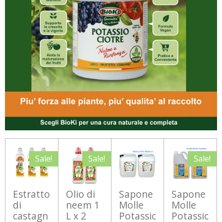
Sale!
Sale!
Sale!
Estratto
Olio di
Sapone
Sapone
di
neem 1
Molle
Molle
castagn
L x 2
Potassic
Potassic