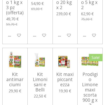
o 1 kg x
o 20 kg
o 5 kg x
54,90 €
3 pz
x 2
2
69,00 €
(offerta)
239,00 €
62,90 €
49,70 €
75,00 €
59,70 €
AGGIUNGI AL CARRELLO
AGGIUNGI AL CARRELLO
AGGIUNGI AL CARRELLO
AGGIUNGI 
Sale!
Kit
Kit
Kit maxi
Prodigi
antimar
Limoni
piccant
o
ciumi
sani e
ezza
Limone
Belli
maxi
29,90 €
19,90 €
scorta
22,50 €
900 g x