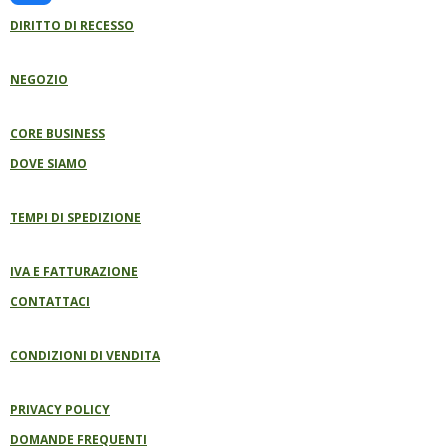
O
A
G
B
K
A
O
P
R
E
DIRITTO DI RECESSO
C
K
P
A
E
M
B
NEGOZIO
O
O
K
CORE BUSINESS
DOVE SIAMO
TEMPI DI SPEDIZIONE
IVA E FATTURAZIONE
CONTATTACI
CONDIZIONI DI VENDITA
PRIVACY POLICY
DOMANDE FREQUENTI