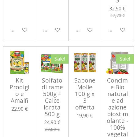
3
32,90 €
47,70 €
AGGIUNGI AL CARRELLO
AGGIUNGI AL CARRELLO
AGGIUNGI AL CARRELLO
AGGIUNGI 
Sale!
Sale!
Kit
Solfato
Sapone
Concim
Prodigi
di rame
Molle
e Bio
o e
500g +
100 g x
natural
Amalfi
Calce
3
e ad
idrata
offerta
azione
22,90 €
500 g
biostim
19,90 €
olante -
24,90 €
100%
29,80 €
vegetal