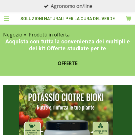
Agronomo on/line
Vai
al
SOLUZIONI NATURALI PER LA CURA DEL VERDE
contenuto
principale
Negozio
»
Prodotti in offerta
Acquista con tutta la convenienza dei multipli e
dei kit Offerte studiate per te
OFFERTE