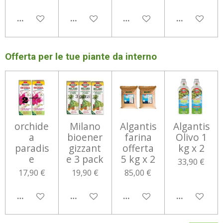
AGGIUNGI AL CARRELLO
AGGIUNGI AL CARRELLO
AGGIUNGI AL CARRELLO
AGGIUNGI 
Offerta per le tue piante da interno
orchide
Milano
Algantis
Algantis
a
bioener
farina
Olivo 1
paradis
gizzant
offerta
kg x 2
e
e 3 pack
5 kg x 2
33,90 €
17,90 €
19,90 €
85,00 €
AGGIUNGI AL CARRELLO
AGGIUNGI AL CARRELLO
AGGIUNGI AL CARRELLO
AGGIUNGI 