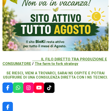
IL FILO DIRETTO TRA PRODUZIONE E
CONSUMATORE
/
The farm to fork strategy
SE RIESCI, VIENI A TROVARCI, SARAI NS OSPITE E POTRAI
USUFRUIRE DI UNA CONSULENZA DIRETTA CON I NS TECNICI.
F
W
I
Y
T
A
H
N
O
I
C
A
S
U
K
E
T
T
T
T
B
S
A
U
O
F