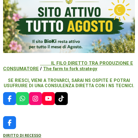
IL FILO DIRETTO TRA PRODUZIONE E
CONSUMATORE
/
The farm to fork strategy
SE RIESCI, VIENI A TROVARCI, SARAI NS OSPITE E POTRAI
USUFRUIRE DI UNA CONSULENZA DIRETTA CON I NS TECNICI.
F
W
I
Y
T
A
H
N
O
I
C
A
S
U
K
E
T
T
T
T
B
S
A
U
O
F
O
A
G
B
K
A
O
P
R
E
DIRITTO DI RECESSO
C