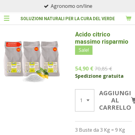
Agronomo on/line
Vai
al
SOLUZIONI NATURALI PER LA CURA DEL VERDE
contenuto
principale
Acido citrico
massimo risparmio
Sale!
54,90 €
70,85 €
Spedizione gratuita
AGGIUNGI
AL
CARRELLO
3 Buste da 3 Kg = 9 Kg