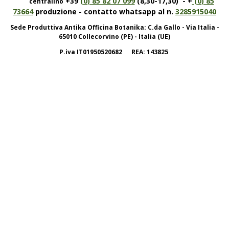
+39
(0) 85 82 07 099
(8,30-17,30) - +
(0) 85
centralino
73664
produzione - contatto whatsapp al n.
3285915040
Sede Produttiva Antika Officina Botanika: C.da Gallo - Via Italia -
65010 Collecorvino (PE) - Italia (UE)
P.iva IT01950520682 REA: 143825