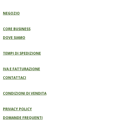
K
P
A
E
M
B
NEGOZIO
O
O
K
CORE BUSINESS
DOVE SIAMO
TEMPI DI SPEDIZIONE
IVA E FATTURAZIONE
CONTATTACI
CONDIZIONI DI VENDITA
PRIVACY POLICY
DOMANDE FREQUENTI