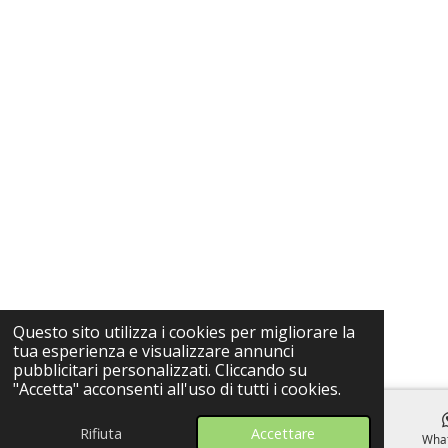
Questo sito utilizza i cookies per migliorare la
tua esperienza e visualizzare annunci
pubblicitari personalizzati. Cliccando su
"Accetta" acconsenti all'uso di tutti i cookies.
Rifiuta
Accettare
Email
Telefono
Mappa
Wha