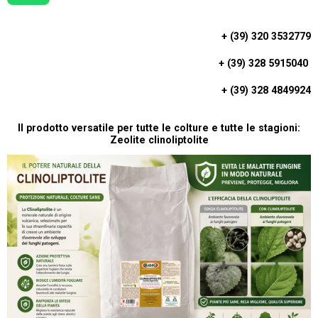
H
A
+ (39) 320 3532779
T
+ (39) 328 5915040
S
A
+ (39) 328 4849924
P
P
Il prodotto versatile per tutte le colture e tutte le stagioni:
Zeolite clinoliptolite