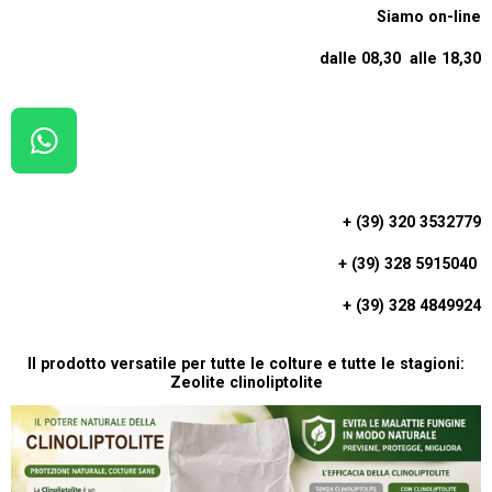
Siamo on-line
dalle 08,30 alle 18,30
W
H
A
+ (39) 320 3532779
T
+ (39) 328 5915040
S
A
+ (39) 328 4849924
P
P
Il prodotto versatile per tutte le colture e tutte le stagioni:
Zeolite clinoliptolite