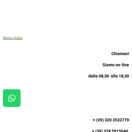
Meteo Italia
Chiamaci
Siamo on-line
dalle 08,30 alle 18,30
W
H
A
+ (39) 320 3532779
T
+ (39) 328 5915040