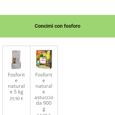
Concimi con fosforo
Fosforit
Fosforit
e
e
natural
natural
e 5 kg
e
astuccio
29,90 €
da 900
g