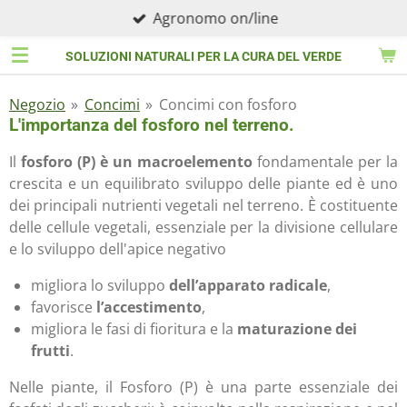
Agronomo on/line
Vai
al
SOLUZIONI NATURALI PER LA CURA DEL VERDE
contenuto
principale
Negozio
»
Concimi
»
Concimi con fosforo
L'importanza del fosforo nel terreno.
Il
fosforo (P) è un macroelemento
fondamentale per la
crescita e un equilibrato sviluppo delle piante ed è uno
dei principali nutrienti vegetali nel terreno. È costituente
delle cellule vegetali, essenziale per la divisione cellulare
e lo sviluppo dell'apice negativo
migliora lo sviluppo
dell’apparato
radicale
,
favorisce
l’accestimento
,
migliora le fasi di fioritura e la
maturazione dei
frutti
.
Nelle piante, il Fosforo (P) è una parte essenziale dei