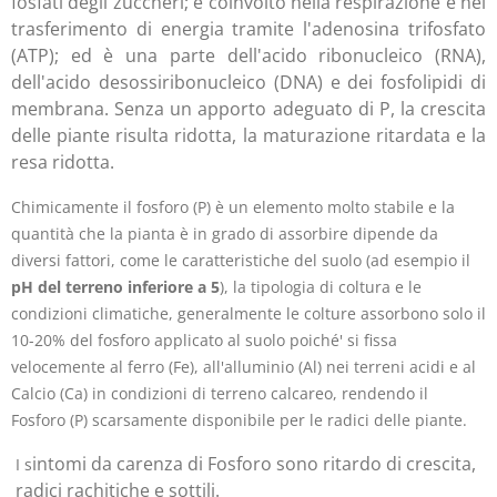
fosfati degli zuccheri; è coinvolto nella respirazione e nel
trasferimento di energia tramite l'adenosina trifosfato
(ATP); ed è una parte dell'acido ribonucleico (RNA),
dell'acido desossiribonucleico (DNA) e dei fosfolipidi di
membrana. Senza un apporto adeguato di P, la crescita
delle piante risulta ridotta, la maturazione ritardata e la
resa ridotta.
Chimicamente il fosforo (P) è un elemento molto stabile e la
quantità che la pianta è in grado di assorbire dipende da
diversi fattori,
come le caratteristiche del suolo (ad esempio il
pH del terreno inferiore a 5
), la tipologia di coltura e le
condizioni climatiche,
generalmente le colture assorbono solo il
10-20% del fosforo applicato al suolo poiché' si fissa
velocemente al ferro (Fe), all'alluminio (Al) nei terreni acidi e al
Calcio (Ca) in condizioni di terreno calcareo, rendendo il
Fosforo (P) scarsamente disponibile per le radici delle piante.
intomi da carenza di Fosforo sono ritardo di crescita,
I s
radici rachitiche e sottili.