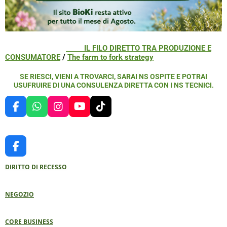
IL FILO DIRETTO TRA PRODUZIONE E
CONSUMATORE
/
The farm to fork strategy
SE RIESCI, VIENI A TROVARCI, SARAI NS OSPITE E POTRAI
USUFRUIRE DI UNA CONSULENZA DIRETTA CON I NS TECNICI.
F
W
I
Y
T
A
H
N
O
I
C
A
S
U
K
E
T
T
T
T
B
S
A
U
O
F
O
A
G
B
K
A
O
P
R
E
DIRITTO DI RECESSO
C
K
P
A
E
M
B
NEGOZIO
O
O
K
CORE BUSINESS