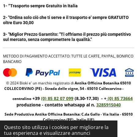
1- “
Trasporto sempre Gratuito in Italia
2- "Ordina solo ciò che ti serve e il trasporto e' sempre GRATUITO
oltre Euro 30,00
3- "Miglior Prezzo Garantito:
"Ti offriamo il prezzo più competitivo
sul mercato, senza compromettere la qualità."
METODO DI PAGAMENTO ACCETTATO: TUTTE LE CARTE, PAYPAL, BONIFICO
BANCARIO
© 2024 Bioki e' un marchio registrato di
Antika Officina Botanika 65010
COLLECORVINO (PE) - Strada delle vigne, 54 - 65010 Collecorvino -
+39
(0) 85 82 07 099
(8,30-17,30) - +
(0) 85 73664
centralino
produzione - contatto whatsapp al n.
3285915040
Sede Produttiva Antika Officina Botanika: C.da Gallo - Via Italia - 65010
Collecorvino (PE) - Italia (UE)
Questo sito utilizza i cookies per migliorare la
P.iva IT01950520682 REA: 143825
tua esperienza e visualizzare annunci