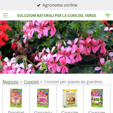
Agronomo on/line
Vai
al
SOLUZIONI NATURALI PER LA CURA DEL VERDE
contenuto
principale
Negozio
»
Concimi
»
Concimi per piante da giardino
Prodigi
Geraniu
Concim
Concim