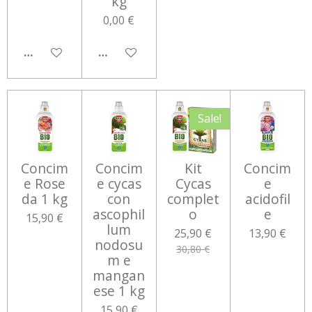
kg
0,00 €
AGGIUNGI AL CARRELLO
AVVISAMI QUANDO DISPONIBILE
Sale!
Concim
Concim
Kit
Concim
e Rose
e cycas
Cycas
e
da 1 kg
con
complet
acidofil
ascophil
o
e
15,90 €
lum
25,90 €
13,90 €
nodosu
30,80 €
m e
mangan
ese 1 kg
15,90 €