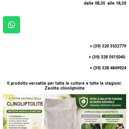
dalle 08,30 alle 18,30
W
H
A
+ (39) 320 3532779
T
+ (39) 328 5915040
S
A
+ (39) 328 4849924
P
P
Il prodotto versatile per tutte le colture e tutte le stagioni:
Zeolite clinoliptolite