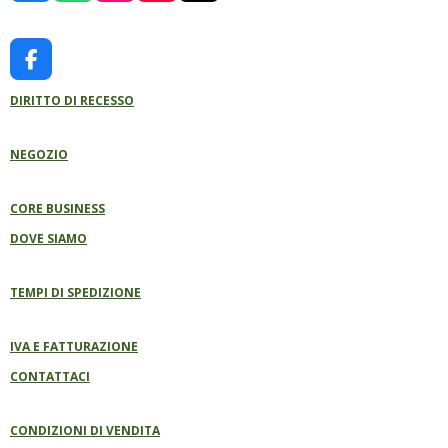
A
H
N
O
I
C
A
S
U
K
E
T
T
T
T
B
S
A
U
O
F
O
A
G
B
K
A
O
P
R
E
DIRITTO DI RECESSO
C
K
P
A
E
M
B
NEGOZIO
O
O
K
CORE BUSINESS
DOVE SIAMO
TEMPI DI SPEDIZIONE
IVA E FATTURAZIONE
CONTATTACI
CONDIZIONI DI VENDITA