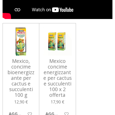
Mexico,
Mexico
concime
concime
bioenergizz
energizzant
ante per
e per cactus
cactus e
e succulenti
succulenti
100 x 2
100 g
offerta
12,90 €
17,90 €
AGGIUNGI AL CARRELLO
AGGIUNGI AL CARRELLO