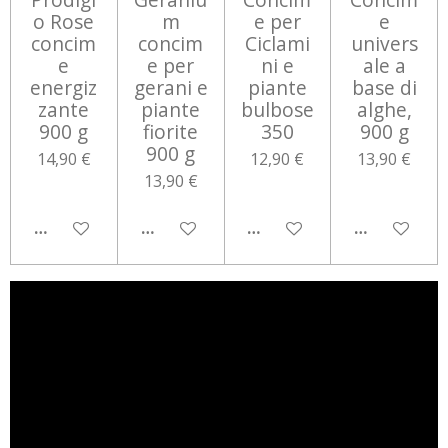
o Rose
m
e per
e
concim
concim
Ciclami
univers
e
e per
ni e
ale a
energiz
gerani e
piante
base di
zante
piante
bulbose
alghe,
900 g
fiorite
350
900 g
900 g
14,90 €
12,90 €
13,90 €
13,90 €
AGGIUNGI AL CARRELLO
AGGIUNGI AL CARRELLO
AGGIUNGI AL CARRELLO
AGGIUNGI 