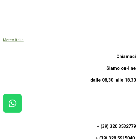
Meteo Italia
Chiamaci
Siamo on-line
dalle 08,30 alle 18,30
W
H
A
+ (39) 320 3532779
T
+ (39) 328 5915040