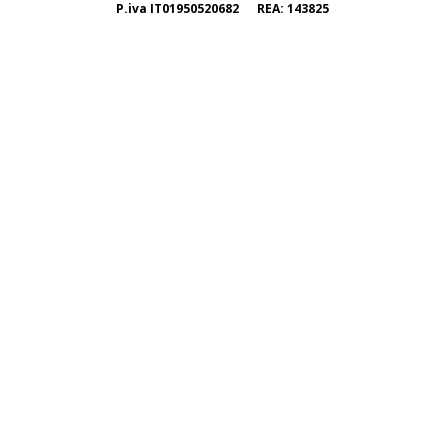
P.iva IT01950520682 REA: 143825