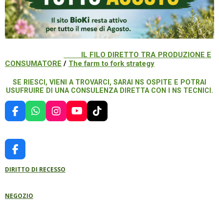
IL FILO DIRETTO TRA PRODUZIONE E
CONSUMATORE
/
The farm to fork strategy
SE RIESCI, VIENI A TROVARCI, SARAI NS OSPITE E POTRAI
USUFRUIRE DI UNA CONSULENZA DIRETTA CON I NS TECNICI.
F
W
I
Y
T
A
H
N
O
I
C
A
S
U
K
E
T
T
T
T
B
S
A
U
O
F
O
A
G
B
K
A
O
P
R
E
DIRITTO DI RECESSO
C
K
P
A
E
M
B
NEGOZIO
O
O
K