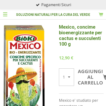
Pagamenti Sicuri
Vai
al
SOLUZIONI NATURALI PER LA CURA DEL VERDE
contenuto
principale
Mexico, concime
bioenergizzante per
cactus e succulenti
100 g
12,90 €
AGGIUNGI
AL
CARRELLO
Mexico e' studiato per