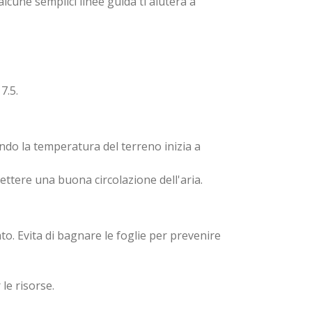
alcune semplici linee guida ti aiuterà a
7.5.
ndo la temperatura del terreno inizia a
mettere una buona circolazione dell'aria.
. Evita di bagnare le foglie per prevenire
le risorse.