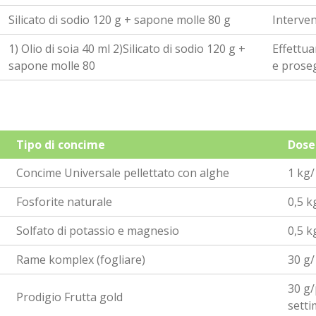
Silicato di sodio 120 g + sapone molle 80 g
Interven
1) Olio di soia 40 ml 2)Silicato di sodio 120 g +
Effettua
sapone molle 80
e proseg
Tipo di concime
Dose
Concime Universale pellettato con alghe
1 kg
Fosforite naturale
0,5 k
Solfato di potassio e magnesio
0,5 k
Rame komplex (fogliare)
30 g/
30 g/
Prodigio Frutta gold
setti