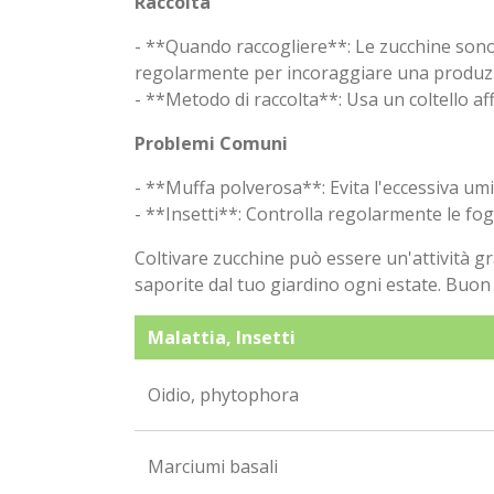
Raccolta
- **Quando raccogliere**: Le zucchine sono
regolarmente per incoraggiare una produz
- **Metodo di raccolta**: Usa un coltello aff
Problemi Comuni
- **Muffa polverosa**: Evita l'eccessiva umid
- **Insetti**: Controlla regolarmente le fogl
Coltivare zucchine può essere un'attività gr
saporite dal tuo giardino ogni estate. Buon
Malattia, Insetti
Oidio, phytophora
Marciumi basali