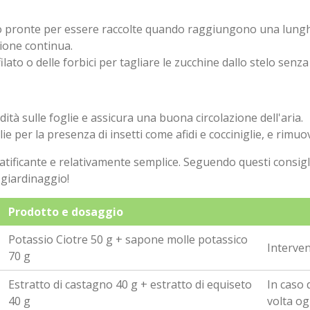
 pronte per essere raccolte quando raggiungono una lunghez
ione continua.
ilato o delle forbici per tagliare le zucchine dallo stelo senz
ità sulle foglie e assicura una buona circolazione dell'aria.
ie per la presenza di insetti come afidi e cocciniglie, e rimu
atificante e relativamente semplice. Seguendo questi consigl
 giardinaggio!
Prodotto e dosaggio
Potassio Ciotre 50 g + sapone molle potassico
Interven
70 g
Estratto di castagno 40 g + estratto di equiseto
In caso 
40 g
volta og