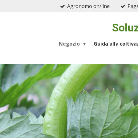
Agronomo on/line
Paga
Vai
al
contenuto
Soluz
principale
Negozio
Guida alla coltiv