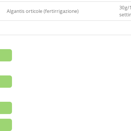
30g/1
Algantis orticole (fertirrigazione)
setti