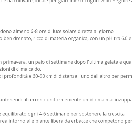
e da coltivare, ideale per giardinieri di ogni livello. Seguire 
edono almeno 6-8 ore di luce solare diretta al giorno.
 ben drenato, ricco di materia organica, con un pH tra 6.0 e 
 primavera, un paio di settimane dopo l'ultima gelata e qua
ioni di clima caldo.
 di profondità e 60-90 cm di distanza l'uno dall'altro per per
mantenendo il terreno uniformemente umido ma mai inzuppato
 equilibrato ogni 4-6 settimane per sostenere la crescita.
’area intorno alle piante libera da erbacce che competono per 