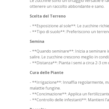
Le zucchine sono un ortaggio versatile e facil
ottenere un raccolto abbondante e sano.
Scelta del Terreno
- **Esposizione al sole**: Le zucchine richi
- **Tipo di suolo**: Preferiscono un terreno
Semina
- **Quando seminare**: Inizia a seminare in
salire. Le zucchine crescono meglio in condiz
- **Distanza**: Pianta i semi a circa 2-3 cm
Cura delle Piante
- **Irrigazione**: Innaffia regolarmente, 
malattie fungine.
- **Concimazione**: Applica un fertilizzante
- **Controllo delle infestanti**: Mantieni l