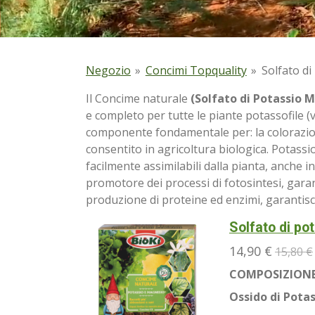
Negozio
»
Concimi Topquality
»
Solfato d
Il Concime naturale
(Solfato di Potassio 
e completo per tutte le piante potassofile (v
componente fondamentale per: la colorazione, 
consentito in agricoltura biologica. Potass
facilmente assimilabili dalla pianta, anche 
promotore dei processi di fotosintesi, gara
produzione di proteine ed enzimi, garantisc
Solfato di po
14,90 €
15,80 €
COMPOSIZIONE
Ossido di Potassio