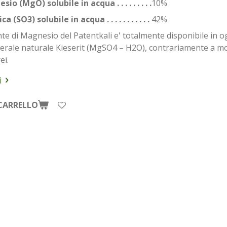
o (MgO) solubile in acqua . . . . . . . . .
10%
 (SO3) solubile in acqua . . . . . . . . . . .
42%
 di Magnesio del Patentkali e' totalmente disponibile in ogn
rale naturale Kieserit (MgSO4 – H2O), contrariamente a molt
ei.
i
CARRELLO