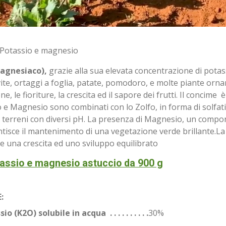
i Potassio e magnesio
Magnesiaco),
grazie alla sua elevata concentrazione di potas
ite, ortaggi a foglia, patate, pomodoro, e molte piante orname
le fioriture, la crescita ed il sapore dei frutti. Il concime 
io e Magnesio sono combinati con lo Zolfo, in forma di solfa
in terreni con diversi pH. La presenza di Magnesio, un compo
ntisce il mantenimento di una vegetazione verde brillante.L
e una crescita ed uno sviluppo equilibrato
tassio e magnesio astuccio da 900 g
:
 (K2O) solubile in acqua . . . . . . . . . .
30%