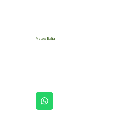
Meteo Italia
W
H
A
T