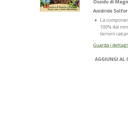
Ossido di Magnesi
Anidride Solforica
La componente
100% dal mine
terreni calcar
Guarda i dettagl
AGGIUNGI AL 