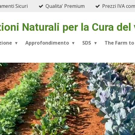
menti Sicuri
Qualita' Premium
Prezzi IVA co
ioni Naturali per la Cura del
azione
Approfondimento
SDS
The Farm to