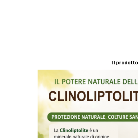
S
A
P
P
Il prodotto