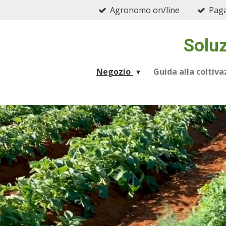
Agronomo on/line
Paga
Vai
al
contenuto
Soluz
principale
Negozio
Guida alla coltiv