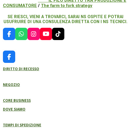
IL FILO DIRETTO TRA PRODUZIONE E
CONSUMATORE
/
The farm to fork strategy
SE RIESCI, VIENI A TROVARCI, SARAI NS OSPITE E POTRAI
USUFRUIRE DI UNA CONSULENZA DIRETTA CON I NS TECNICI.
F
W
I
Y
T
A
H
N
O
I
C
A
S
U
K
E
T
T
T
T
B
S
A
U
O
F
O
A
G
B
K
A
O
P
R
E
DIRITTO DI RECESSO
C
K
P
A
E
M
B
NEGOZIO
O
O
K
CORE BUSINESS
DOVE SIAMO
TEMPI DI SPEDIZIONE