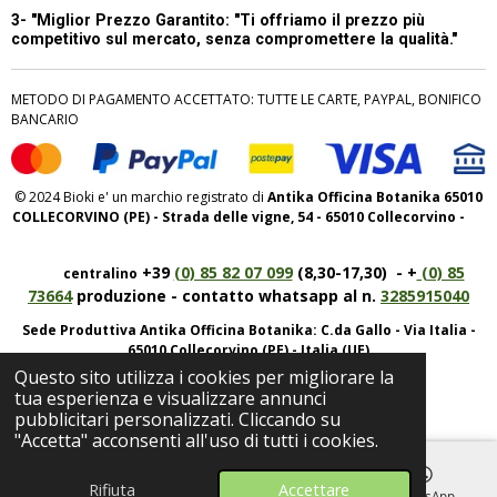
3- "Miglior Prezzo Garantito:
"Ti offriamo il prezzo più
competitivo sul mercato, senza compromettere la qualità."
METODO DI PAGAMENTO ACCETTATO: TUTTE LE CARTE, PAYPAL, BONIFICO
BANCARIO
© 2024 Bioki e' un marchio registrato di
Antika Officina Botanika 65010
COLLECORVINO (PE) - Strada delle vigne, 54 - 65010 Collecorvino -
+39
(0) 85 82 07 099
(8,30-17,30) - +
(0) 85
centralino
73664
produzione - contatto whatsapp al n.
3285915040
Sede Produttiva Antika Officina Botanika: C.da Gallo - Via Italia -
65010 Collecorvino (PE) - Italia (UE)
Questo sito utilizza i cookies per migliorare la
P.iva IT01950520682 REA: 143825
tua esperienza e visualizzare annunci
pubblicitari personalizzati. Cliccando su
"Accetta" acconsenti all'uso di tutti i cookies.
Rifiuta
Accettare
Email
Telefono
Mappa
WhatsApp