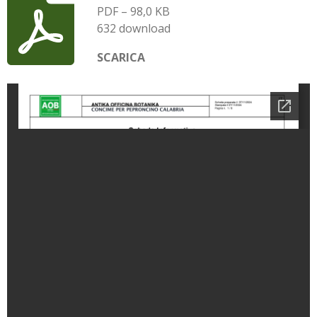
PDF – 98,0 KB
632 download
SCARICA