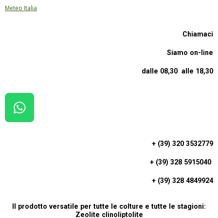
Meteo Italia
Chiamaci
Siamo on-line
dalle 08,30 alle 18,30
W
H
A
+ (39) 320 3532779
T
+ (39) 328 5915040
S
A
+ (39) 328 4849924
P
P
Il prodotto versatile per tutte le colture e tutte le stagioni:
Zeolite clinoliptolite