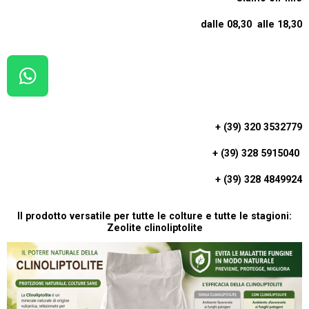
dalle 08,30 alle 18,30
W
H
A
+ (39) 320 3532779
T
+ (39) 328 5915040
S
A
+ (39) 328 4849924
P
P
Il prodotto versatile per tutte le colture e tutte le stagioni:
Zeolite clinoliptolite