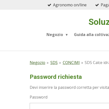
Agronomo on/line
Paga
Vai
al
contenuto
Soluz
principale
Negozio
Guida alla coltiv
Negozio
»
SDS
»
CONCIMI
»
SDS Calce idr
Password richiesta
Devi inserire la password corretta per visit
Password