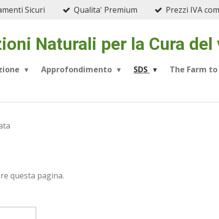
menti Sicuri
Qualita' Premium
Prezzi IVA co
ioni Naturali per la Cura del
azione
Approfondimento
SDS
The Farm to
ata
are questa pagina.