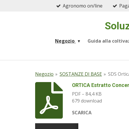
Agronomo on/line
Paga
Vai
al
contenuto
Soluz
principale
Negozio
Guida alla coltiv
Negozio
»
SOSTANZE DI BASE
»
SDS Ortic
ORTICA Estratto Concen
PDF – 84,4 KB
679 download
SCARICA