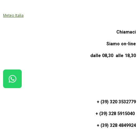
Meteo Italia
Chiamaci
Siamo on-line
dalle 08,30 alle 18,30
W
H
A
+ (39) 320 3532779
T
+ (39) 328 5915040
S
A
+ (39) 328 4849924
P