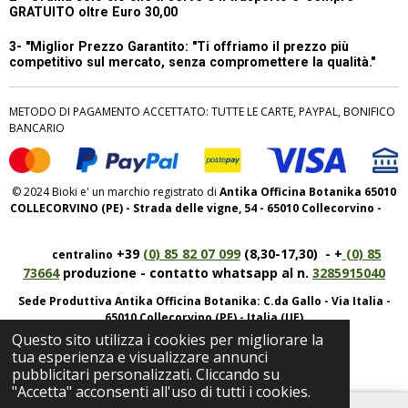
GRATUITO oltre Euro 30,00
3- "Miglior Prezzo Garantito:
"Ti offriamo il prezzo più
competitivo sul mercato, senza compromettere la qualità."
METODO DI PAGAMENTO ACCETTATO: TUTTE LE CARTE, PAYPAL, BONIFICO
BANCARIO
© 2024 Bioki e' un marchio registrato di
Antika Officina Botanika 65010
COLLECORVINO (PE) - Strada delle vigne, 54 - 65010 Collecorvino -
+39
(0) 85 82 07 099
(8,30-17,30) - +
(0) 85
centralino
73664
produzione - contatto whatsapp al n.
3285915040
Sede Produttiva Antika Officina Botanika: C.da Gallo - Via Italia -
65010 Collecorvino (PE) - Italia (UE)
Questo sito utilizza i cookies per migliorare la
P.iva IT01950520682 REA: 143825
tua esperienza e visualizzare annunci
pubblicitari personalizzati. Cliccando su
"Accetta" acconsenti all'uso di tutti i cookies.