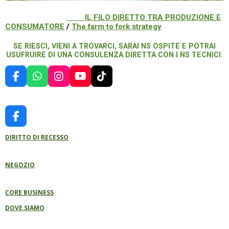
IL FILO DIRETTO TRA PRODUZIONE E
CONSUMATORE
/
The farm to fork strategy
SE RIESCI, VIENI A TROVARCI, SARAI NS OSPITE E POTRAI
USUFRUIRE DI UNA CONSULENZA DIRETTA CON I NS TECNICI.
F
W
I
Y
T
A
H
N
O
I
C
A
S
U
K
E
T
T
T
T
B
S
A
U
O
F
O
A
G
B
K
A
O
P
R
E
DIRITTO DI RECESSO
C
K
P
A
E
M
B
NEGOZIO
O
O
K
CORE BUSINESS
DOVE SIAMO