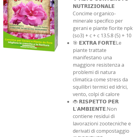
𝗡𝗨𝗧𝗥𝗜𝗭𝗜𝗢𝗡𝗔𝗟𝗘
Concime organico-
minerale specifico per
gerani e piante fiorite npk
(so3) + c + c 13.5.8 (5) + 10
🎯 𝗘𝗫𝗧𝗥𝗔 𝗙𝗢𝗥𝗧𝗘Le
piante trattate
manifestano una
maggiore resistenza a
problemi di natura
climatica come stress da
squilibri termici ed idrici,
vento, colpi di calore
🐞 𝗥𝗜𝗦𝗣𝗘𝗧𝗧𝗢 𝗣𝗘𝗥
𝗟'𝗔𝗠𝗕𝗜𝗘𝗡𝗧𝗘.Non
contiene residui di
lavorazioni zootecniche e
derivati di compostaggio