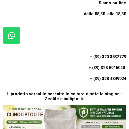
Siamo on-line
dalle 08,30 alle 18,30
W
H
A
+ (39) 320 3532779
T
+ (39) 328 5915040
S
A
+ (39) 328 4849924
P
P
Il prodotto versatile per tutte le colture e tutte le stagioni:
Zeolite clinoliptolite