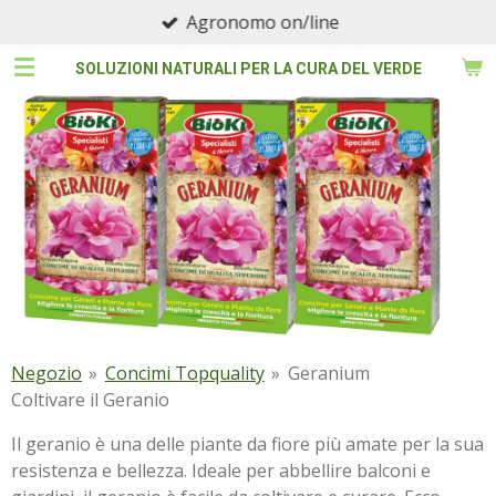
Agronomo on/line
Vai
al
SOLUZIONI NATURALI PER LA CURA DEL VERDE
contenuto
principale
Negozio
»
Concimi Topquality
»
Geranium
Coltivare il Geranio
Il geranio è una delle piante da fiore più amate per la sua
resistenza e bellezza. Ideale per abbellire balconi e