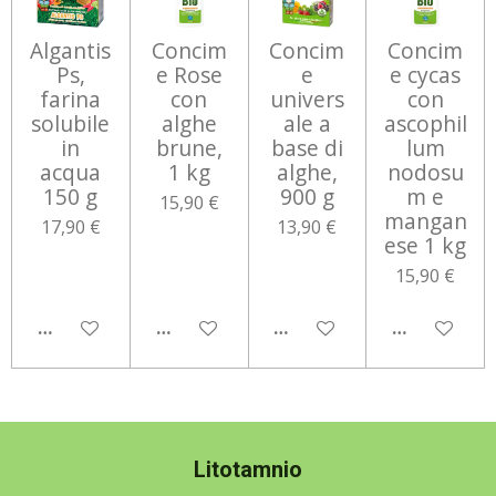
Algantis
Concim
Concim
Concim
Ps,
e Rose
e
e cycas
farina
con
univers
con
solubile
alghe
ale a
ascophil
in
brune,
base di
lum
acqua
1 kg
alghe,
nodosu
150 g
900 g
m e
15,90 €
mangan
17,90 €
13,90 €
ese 1 kg
15,90 €
AGGIUNGI AL CARRELLO
AGGIUNGI AL CARRELLO
AGGIUNGI AL CARRELLO
AGGIUNGI 
Litotamnio