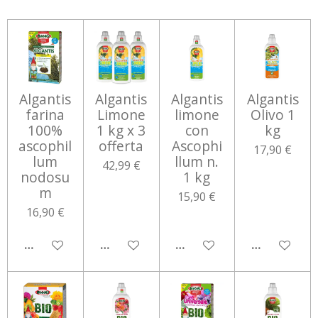
Algantis
Algantis
Algantis
Algantis
farina
Limone
limone
Olivo 1
100%
1 kg x 3
con
kg
ascophil
offerta
Ascophi
17,90 €
lum
llum n.
42,99 €
nodosu
1 kg
m
15,90 €
16,90 €
AGGIUNGI AL CARRELLO
AGGIUNGI AL CARRELLO
AGGIUNGI AL CARRELLO
AGGIUNGI 