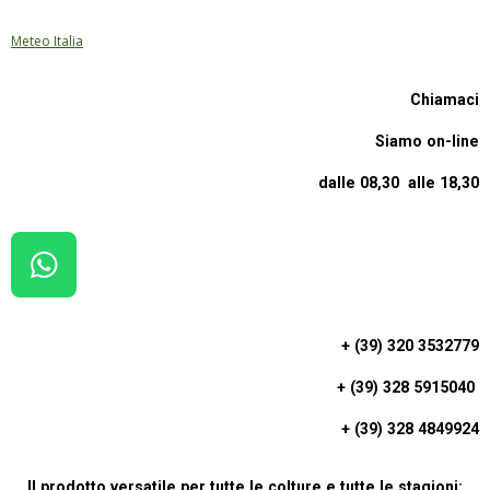
Meteo Italia
Chiamaci
Siamo on-line
dalle 08,30 alle 18,30
W
H
A
+ (39) 320 3532779
T
+ (39) 328 5915040
S
A
+ (39) 328 4849924
P
Il prodotto versatile per tutte le colture e tutte le stagioni: