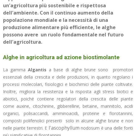
un'agricoltura più sostenibile e rispettosa
dell'ambiente. Con il continuo aumento della
popolazione mondiale e la necessità di una
produzione alimentare più efficiente, le alghe
possono avere un ruolo fondamentale nel futuro
dell'agricoltura.
Alghe in agricoltura ad azione biostimolante
La gamma
Algantis
a base di alghe brune sono
promotori
essenziali della crescita e delle produzioni, in quanto regolano i
processi molecolari, fisiologici e biochimici delle piante coltivate.
Inoltre, migliora la resistenza e la risposta agli stress biotici e
abiotici,
poiché contiene regolatori della crescita delle piante
come auxine, citochinine, gibberelline, betaine, mannitolo, acidi
organici, polisaccaridi, amminoacidi, proteine e florotannini,
composti polifenolici presenti solo in alcune alghe brune e non
l'ascophyllum
nelle piante terrestri. E
nodosum è una delle fonti
più significative di florotannini.