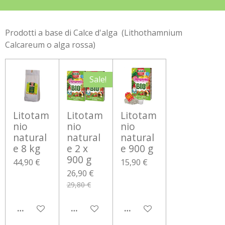
Prodotti a base di Calce d'alga (
Lithothamnium
Calcareum o alga rossa)
Sale!
Litotam
Litotam
Litotam
nio
nio
nio
natural
natural
natural
e 8 kg
e 2 x
e 900 g
900 g
44,90 €
15,90 €
26,90 €
29,80 €
AGGIUNGI AL CARRELLO
AGGIUNGI AL CARRELLO
AGGIUNGI AL CARRELLO