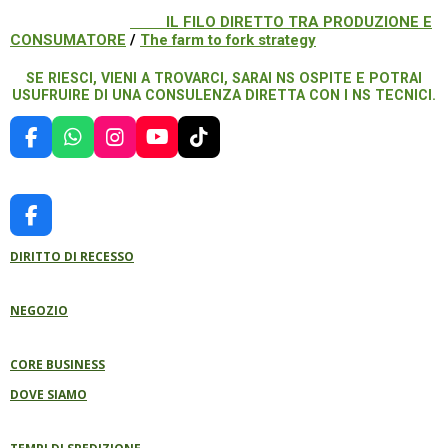
IL FILO DIRETTO TRA PRODUZIONE E
CONSUMATORE
/
The farm to fork strategy
SE RIESCI, VIENI A TROVARCI, SARAI NS OSPITE E POTRAI
USUFRUIRE DI UNA CONSULENZA DIRETTA CON I NS TECNICI.
F
W
I
Y
T
A
H
N
O
I
C
A
S
U
K
E
T
T
T
T
B
S
A
U
O
F
O
A
G
B
K
A
O
P
R
E
DIRITTO DI RECESSO
C
K
P
A
E
M
B
NEGOZIO
O
O
K
CORE BUSINESS
DOVE SIAMO