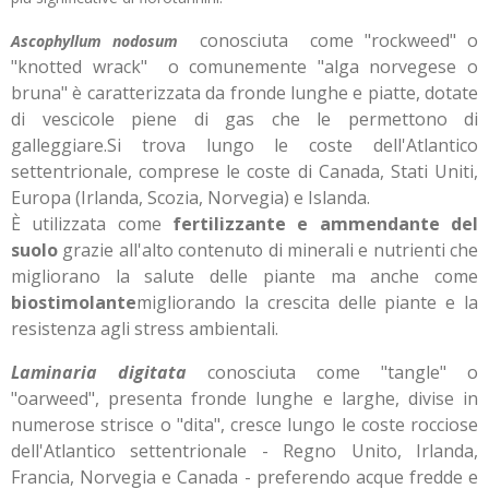
conosciuta come "rockweed" o
Ascophyllum nodosum
"knotted wrack" o comunemente "alga norvegese o
bruna" è caratterizzata da fronde lunghe e piatte, dotate
di vescicole piene di gas che le permettono di
galleggiare.Si trova lungo le coste dell'Atlantico
settentrionale, comprese le coste di Canada, Stati Uniti,
Europa (Irlanda, Scozia, Norvegia) e Islanda.
È utilizzata come
fertilizzante e ammendante del
suolo
grazie all'alto contenuto di minerali e nutrienti che
migliorano la salute delle piante ma anche come
biostimolante
migliorando la crescita delle piante e la
resistenza agli stress ambientali.
Laminaria digitata
conosciuta come "tangle" o
"oarweed", presenta fronde lunghe e larghe, divise in
numerose strisce o "dita", cresce lungo le coste rocciose
dell'Atlantico settentrionale - Regno Unito, Irlanda,
Francia, Norvegia e Canada - preferendo acque fredde e