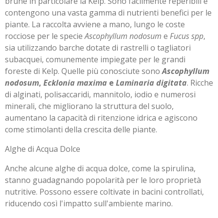
brune in particolare la Kelp. Sono facilmente reperibili e
contengono una vasta gamma di nutrienti benefici per le
piante. L
a raccolta avviene a mano, lungo le coste
rocciose per le specie
Ascophyllum nodosum
e
Fucus spp
,
sia utilizzando barche dotate di rastrelli o tagliatori
subacquei, comunemente impiegate per le grandi
foreste di Kelp. Quelle più conosciute sono
Ascophyllum
nodosum
,
Ecklonia maxima
e
Laminaria digitata
. Ricche
di alginati, polisaccaridi, mannitolo, iodio e numerosi
minerali, che migliorano la struttura del suolo,
aumentano la capacità di ritenzione idrica e agiscono
come stimolanti della crescita delle piante.
Alghe di Acqua Dolce
Anche alcune alghe di acqua dolce, come la spirulina,
stanno guadagnando popolarità per le loro proprietà
nutritive. Possono essere coltivate in bacini controllati,
riducendo così l'impatto sull'ambiente marino.