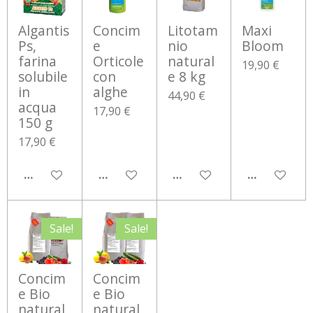
Algantis
Concim
Litotam
Maxi
Ps,
e
nio
Bloom
farina
Orticole
natural
19,90 €
solubile
con
e 8 kg
in
alghe
44,90 €
acqua
17,90 €
150 g
17,90 €
AGGIUNGI AL CARRELLO
AGGIUNGI AL CARRELLO
AGGIUNGI AL CARRELLO
AGGIUNGI 
Sale!
Sale!
Concim
Concim
e Bio
e Bio
natural
natural