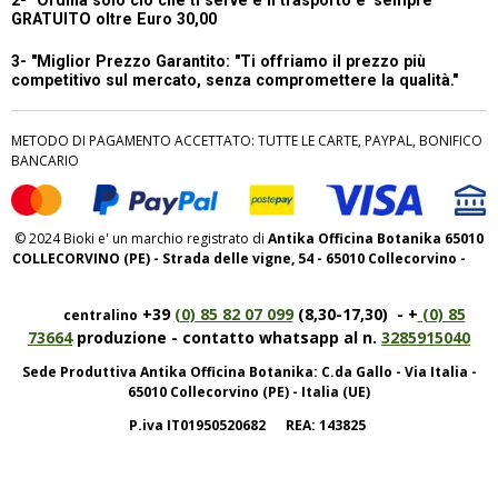
2- "Ordina solo ciò che ti serve e il trasporto e' sempre
GRATUITO oltre Euro 30,00
3- "Miglior Prezzo Garantito:
"Ti offriamo il prezzo più
competitivo sul mercato, senza compromettere la qualità."
METODO DI PAGAMENTO ACCETTATO: TUTTE LE CARTE, PAYPAL, BONIFICO
BANCARIO
© 2024 Bioki e' un marchio registrato di
Antika Officina Botanika 65010
COLLECORVINO (PE) - Strada delle vigne, 54 - 65010 Collecorvino -
+39
(0) 85 82 07 099
(8,30-17,30) - +
(0) 85
centralino
73664
produzione - contatto whatsapp al n.
3285915040
Sede Produttiva Antika Officina Botanika: C.da Gallo - Via Italia -
65010 Collecorvino (PE) - Italia (UE)
P.iva IT01950520682 REA: 143825