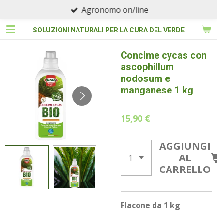
Agronomo on/line
Vai
al
SOLUZIONI NATURALI PER LA CURA DEL VERDE
contenuto
principale
Concime cycas con
ascophillum
nodosum e
manganese 1 kg
15,90 €
AGGIUNGI
AL
CARRELLO
Flacone da 1 kg