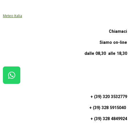
Meteo Italia
Chiamaci
Siamo on-line
dalle 08,30 alle 18,30
W
H
A
+ (39) 320 3532779
T
+ (39) 328 5915040
S
A
+ (39) 328 4849924
P