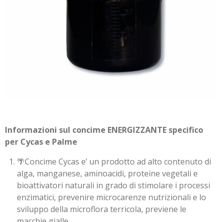
.
4
s
t
e
l
l
e
Informazioni sul concime ENERGIZZANTE specifico
per Cycas e Palme
🌴Concime Cycas e’ un prodotto ad alto contenuto di
alga, manganese, aminoacidi, proteine vegetali e
bioattivatori naturali in grado di stimolare i processi
enzimatici, prevenire microcarenze nutrizionali e lo
sviluppo della microflora terricola, previene le
macchie gialle.