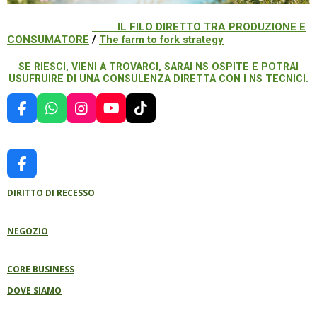
IL FILO DIRETTO TRA PRODUZIONE E
CONSUMATORE
/
The farm to fork strategy
SE RIESCI, VIENI A TROVARCI, SARAI NS OSPITE E POTRAI
USUFRUIRE DI UNA CONSULENZA DIRETTA CON I NS TECNICI.
F
W
I
Y
T
A
H
N
O
I
C
A
S
U
K
E
T
T
T
T
B
S
A
U
O
F
O
A
G
B
K
A
O
P
R
E
DIRITTO DI RECESSO
C
K
P
A
E
M
B
NEGOZIO
O
O
K
CORE BUSINESS
DOVE SIAMO