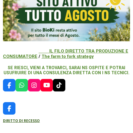
IL FILO DIRETTO TRA PRODUZIONE E
CONSUMATORE
/
The farm to fork strategy
SE RIESCI, VIENI A TROVARCI, SARAI NS OSPITE E POTRAI
USUFRUIRE DI UNA CONSULENZA DIRETTA CON I NS TECNICI.
F
W
I
Y
T
A
H
N
O
I
C
A
S
U
K
E
T
T
T
T
B
S
A
U
O
F
O
A
G
B
K
A
O
P
R
E
DIRITTO DI RECESSO
C
K
P
A
E
M