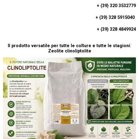
A
+ (39) 320 3532779
T
+ (39) 328 5915040
S
A
+ (39) 328 4849924
P
P
Il prodotto versatile per tutte le colture e tutte le stagioni:
Zeolite clinoliptolite