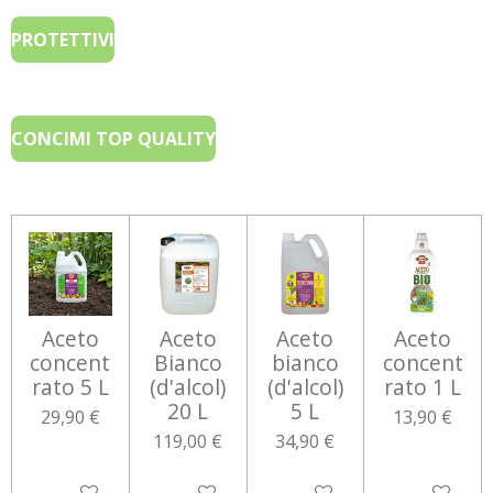
l
PROTETTIVI
l
s
c
CONCIMI TOP QUALITY
r
e
e
n
Aceto
Aceto
Aceto
Aceto
concent
Bianco
bianco
concent
rato 5 L
(d'alcol)
(d'alcol)
rato 1 L
20 L
5 L
29,90 €
13,90 €
119,00 €
34,90 €
AGGIUNGI AL CARRELLO
AGGIUNGI AL CARRELLO
AGGIUNGI AL CARRELLO
AGGIUNGI 