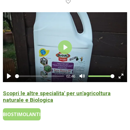
P
l
a
02:46
y
P
M
E
l
u
n
Scopri le altre specialita' per un'agricoltura
a
t
t
naturale e Biologica
y
e
e
r
BIOSTIMOLANTI
f
u