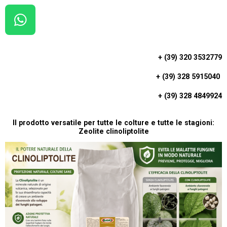
W
H
A
+ (39) 320 3532779
T
+ (39) 328 5915040
S
A
+ (39) 328 4849924
P
P
Il prodotto versatile per tutte le colture e tutte le stagioni:
Zeolite clinoliptolite