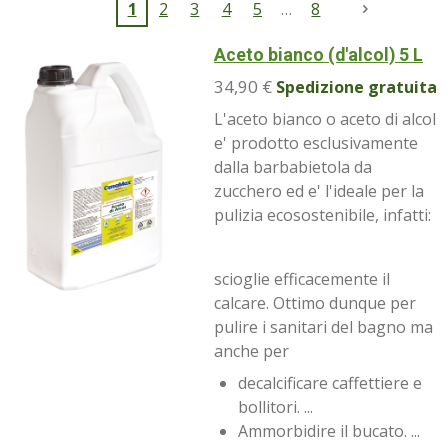
1
2
3
4
5
8
Aceto bianco (d'alcol) 5 L
34,90 €
Spedizione gratuita
L'aceto bianco o aceto di alcol
e' prodotto esclusivamente
dalla barbabietola da
zucchero ed e' l'ideale per la
pulizia ecosostenibile, infatti:
scioglie efficacemente il
calcare. Ottimo dunque per
pulire i sanitari del bagno ma
anche per
decalcificare caffettiere e
bollitori. ...
Ammorbidire il bucato. ...