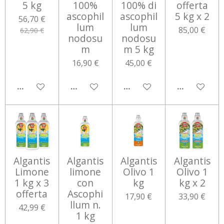
5 kg
100%
100% di
offerta
ascophil
ascophil
5 kg x 2
56,70 €
lum
lum
85,00 €
62,90 €
nodosu
nodosu
m
m 5 kg
16,90 €
45,00 €
AGGIUNGI AL CARRELLO
AGGIUNGI AL CARRELLO
AGGIUNGI AL CARRELLO
AGGIUNGI 
Algantis
Algantis
Algantis
Algantis
Limone
limone
Olivo 1
Olivo 1
1 kg x 3
con
kg
kg x 2
offerta
Ascophi
17,90 €
33,90 €
llum n.
42,99 €
1 kg