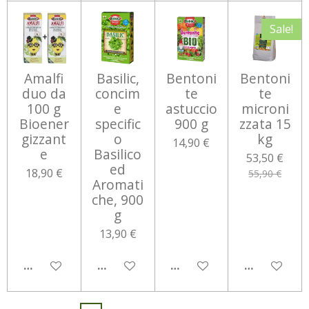
Sale!
Amalfi
Basilic,
Bentoni
Bentoni
duo da
concim
te
te
100 g
e
astuccio
microni
Bioener
specific
900 g
zzata 15
gizzant
o
kg
14,90 €
e
Basilico
53,50 €
ed
18,90 €
55,90 €
Aromati
che, 900
g
13,90 €
AGGIUNGI AL CARRELLO
AGGIUNGI AL CARRELLO
AGGIUNGI AL CARRELLO
AGGIUNGI 