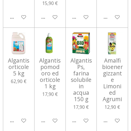
15,90 €
AGGIUNGI AL CARRELLO
AGGIUNGI AL CARRELLO
AGGIUNGI AL CARRELLO
AGGIUNGI 
Algantis
Algantis
Algantis
Amalfi
orticole
pomod
Ps,
bioener
5 kg
oro ed
farina
gizzant
orticole
solubile
e
62,90 €
1 kg
in
Limoni
acqua
ed
17,90 €
150 g
Agrumi
17,90 €
12,90 €
AGGIUNGI AL CARRELLO
AGGIUNGI AL CARRELLO
AGGIUNGI AL CARRELLO
AGGIUNGI 