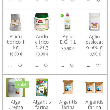
Acido
Acido
Aglio
Aglio
borico 1
citrico
E.G. 1 L
essiccat
kg
500 g
o 500 g
39,90 €
16,90 €
13,90 €
19,90 €
AGGIUNGI AL CARRELLO
AGGIUNGI AL CARRELLO
AGGIUNGI AL CARRELLO
AGGIUNGI 
Sale!
Alga
Algantis
Algantis
Algantis
Crema
farina
farina
farina