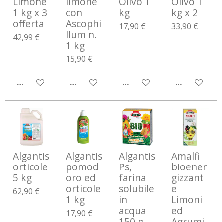
Limone
limone
Olivo 1
Olivo 1
1 kg x 3
con
kg
kg x 2
offerta
Ascophi
17,90 €
33,90 €
llum n.
42,99 €
1 kg
15,90 €
AGGIUNGI AL CARRELLO
AGGIUNGI AL CARRELLO
AGGIUNGI AL CARRELLO
AGGIUNGI 
Algantis
Algantis
Algantis
Amalfi
orticole
pomod
Ps,
bioener
5 kg
oro ed
farina
gizzant
orticole
solubile
e
62,90 €
1 kg
in
Limoni
acqua
ed
17,90 €
150 g
Agrumi