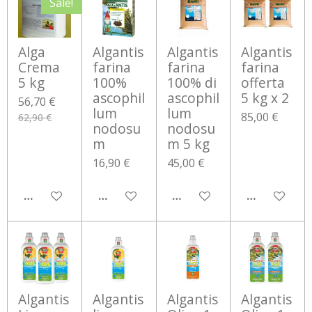
Sale!
Alga
Algantis
Algantis
Algantis
Crema
farina
farina
farina
5 kg
100%
100% di
offerta
ascophil
ascophil
5 kg x 2
56,70 €
lum
lum
85,00 €
62,90 €
nodosu
nodosu
m
m 5 kg
16,90 €
45,00 €
AGGIUNGI AL CARRELLO
AGGIUNGI AL CARRELLO
AGGIUNGI AL CARRELLO
AGGIUNGI 
Algantis
Algantis
Algantis
Algantis