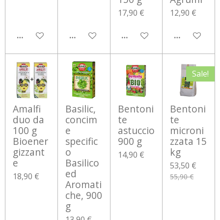
17,90 €
12,90 €
AGGIUNGI AL CARRELLO
AGGIUNGI AL CARRELLO
AGGIUNGI AL CARRELLO
AGGIUNGI 
Sale!
Amalfi
Basilic,
Bentoni
Bentoni
duo da
concim
te
te
100 g
e
astuccio
microni
Bioener
specific
900 g
zzata 15
gizzant
o
kg
14,90 €
e
Basilico
53,50 €
ed
18,90 €
55,90 €
Aromati
che, 900
g
13,90 €