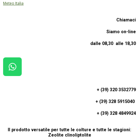
Meteo Italia
Chiamaci
Siamo on-line
dalle 08,30 alle 18,30
W
H
A
+ (39) 320 3532779
T
+ (39) 328 5915040
S
A
+ (39) 328 4849924
P
P
Il prodotto versatile per tutte le colture e tutte le stagioni:
Zeolite clinoliptolite