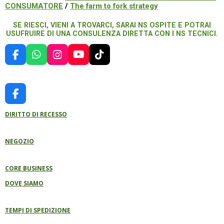
CONSUMATORE
/
The farm to fork strategy
SE RIESCI, VIENI A TROVARCI, SARAI NS OSPITE E POTRAI
USUFRUIRE DI UNA CONSULENZA DIRETTA CON I NS TECNICI.
F
W
I
Y
T
A
H
N
O
I
C
A
S
U
K
E
T
T
T
T
B
S
A
U
O
F
O
A
G
B
K
A
O
P
R
E
DIRITTO DI RECESSO
C
K
P
A
E
M
B
NEGOZIO
O
O
K
CORE BUSINESS
DOVE SIAMO
TEMPI DI SPEDIZIONE