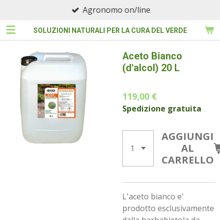
Agronomo on/line
Vai
al
SOLUZIONI NATURALI PER LA CURA DEL VERDE
contenuto
principale
Aceto Bianco
(d'alcol) 20 L
119,00 €
Spedizione gratuita
AGGIUNGI
AL
CARRELLO
L'aceto bianco e'
prodotto esclusivamente