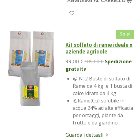
AGGIUNGI AL CARRELLO
Sale!
Kit solfato di rame ideale x
aziende agricole
99,00 €
109,00 €
Spedizione
gratuita
🍃 N. 2 Buste di solfato di
Rame da 4 kg e 1 busta di
calce idrata da 4 kg
💪Rame(Cu) solubile in
acqua 24% ad alta efficacia
per ortaggi, piante da
frutto e da giardino
Guarda i dettagli