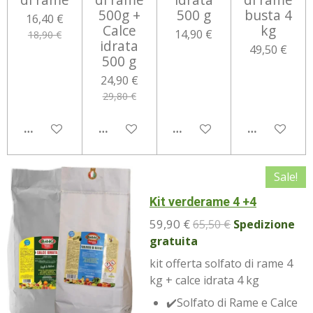
500g +
500 g
busta 4
16,40 €
Calce
kg
14,90 €
18,90 €
idrata
49,50 €
500 g
24,90 €
29,80 €
AGGIUNGI AL CARRELLO
AGGIUNGI AL CARRELLO
AGGIUNGI AL CARRELLO
AGGIUNGI 
Sale!
Kit verderame 4 +4
59,90 €
65,50 €
Spedizione
gratuita
kit offerta solfato di rame 4
kg + calce idrata 4 kg
✔️Solfato di Rame e Calce