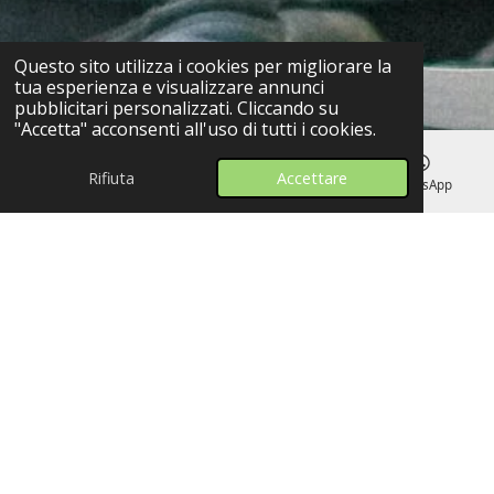
Questo sito utilizza i cookies per migliorare la
tua esperienza e visualizzare annunci
pubblicitari personalizzati. Cliccando su
"Accetta" acconsenti all'uso di tutti i cookies.
Rifiuta
Accettare
Email
Telefono
Mappa
WhatsApp