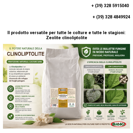
T
+ (39) 328 5915040
S
A
+ (39) 328 4849924
P
P
Il prodotto versatile per tutte le colture e tutte le stagioni:
Zeolite clinoliptolite