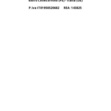
65010 Collecorvino (PE) - Italia (UE)
P.iva IT01950520682 REA: 143825