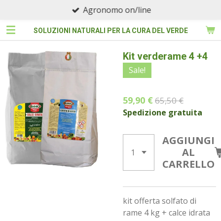
Agronomo on/line
Vai
al
SOLUZIONI NATURALI PER LA CURA DEL VERDE
contenuto
principale
Kit verderame 4 +4
Sale!
59,90 €
65,50 €
Spedizione gratuita
AGGIUNGI
AL
CARRELLO
kit offerta solfato di
rame 4 kg + calce idrata