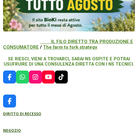
IL FILO DIRETTO TRA PRODUZIONE E
CONSUMATORE
/
The farm to fork strategy
SE RIESCI, VIENI A TROVARCI, SARAI NS OSPITE E POTRAI
USUFRUIRE DI UNA CONSULENZA DIRETTA CON I NS TECNICI.
F
W
I
Y
T
A
H
N
O
I
C
A
S
U
K
E
T
T
T
T
B
S
A
U
O
F
O
A
G
B
K
A
O
P
R
E
DIRITTO DI RECESSO
C
K
P
A
E
M
B
NEGOZIO
O