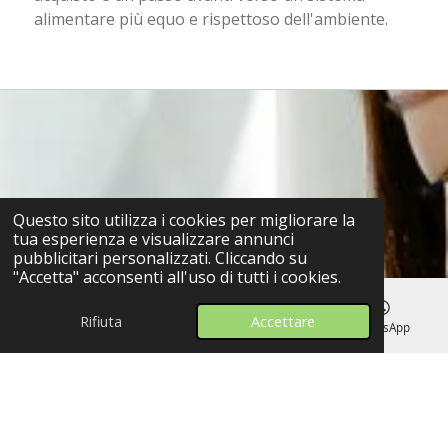
alimentare più equo e rispettoso dell'ambiente.
Questo sito utilizza i cookies per migliorare la
tua esperienza e visualizzare annunci
pubblicitari personalizzati. Cliccando su
"Accetta" acconsenti all'uso di tutti i cookies.
Rifiuta
Accettare
Email
Telefono
Mappa
WhatsApp