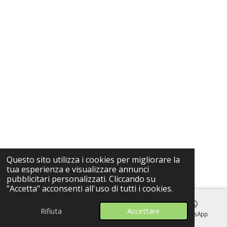
Questo sito utilizza i cookies per migliorare la
tua esperienza e visualizzare annunci
pubblicitari personalizzati. Cliccando su
"Accetta" acconsenti all'uso di tutti i cookies.
Rifiuta
Accettare
Email
Telefono
Mappa
WhatsApp