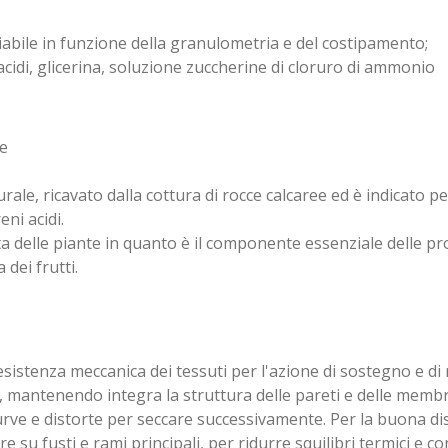
ile in funzione della granulometria e del costipamento;
 acidi, glicerina, soluzione zuccherine di cloruro di ammonio
te
rale, ricavato dalla cottura di rocce calcaree ed è indicato p
ni acidi.
ta delle piante in quanto è il componente essenziale delle pro
dei frutti.
esistenza meccanica dei tessuti per l'azione di sostegno e di 
, mantenendo integra la struttura delle pareti e delle membr
curve e distorte per seccare successivamente. Per la buona dis
re su fusti e rami principali, per ridurre squilibri termici e 