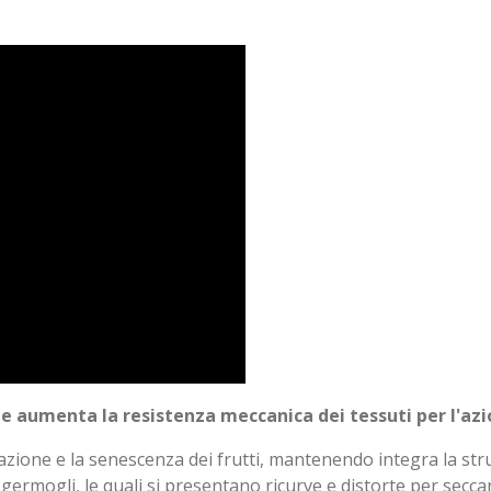
u
n
t
t
e
e
r
f
u
l
l
s
c
r
e
e
n
te aumenta la resistenza meccanica dei tessuti per l'azi
razione e la senescenza dei frutti, mantenendo integra la st
e germogli, le quali si presentano ricurve e distorte per sec