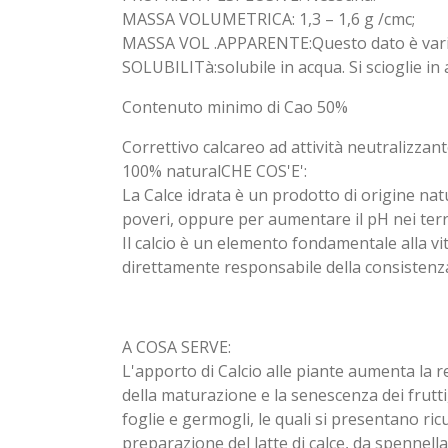
MASSA VOLUMETRICA: 1,3 – 1,6 g /cmc;
MASSA VOL .APPARENTE:Questo dato è variab
SOLUBILITà:solubile in acqua. Si scioglie in
Contenuto minimo di Cao 50%
Correttivo calcareo ad attività neutralizzan
100% natural
CHE COS'E':
La Calce idrata è un prodotto di origine natu
poveri, oppure per aumentare il pH nei terre
Il calcio è un elemento fondamentale alla vi
direttamente responsabile della consistenza 
A COSA SERVE:
L'apporto di Calcio alle piante aumenta la r
della maturazione e la senescenza dei frutti
foglie e germogli, le quali si presentano ri
preparazione del latte di calce, da spennella