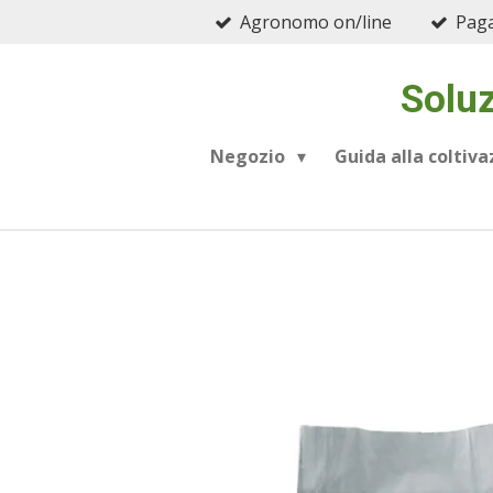
Agronomo on/line
Paga
Vai
al
contenuto
Soluz
principale
Negozio
Guida alla coltiv