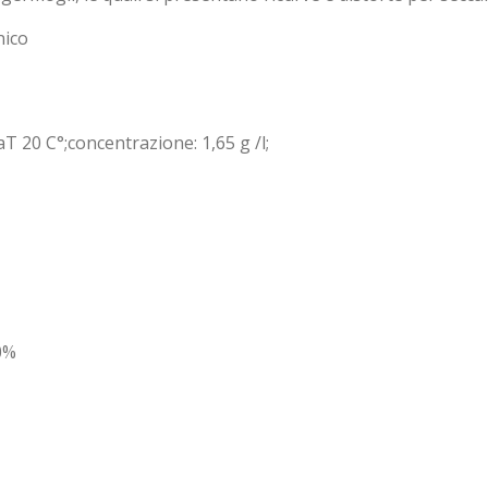
nico
T 20 C°;concentrazione: 1,65 g /l;
0%