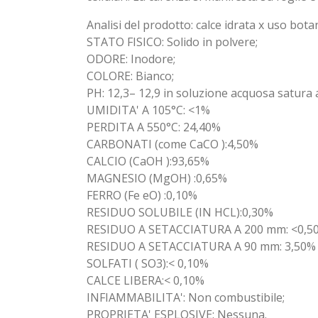
Analisi del prodotto: calce idrata x uso bota
STATO FISICO: Solido in polvere;
ODORE: Inodore;
COLORE: Bianco;
PH: 12,3– 12,9 in soluzione acquosa satura a
UMIDITA' A 105°C: <1%
PERDITA A 550°C: 24,40%
CARBONATI (come CaCO ):4,50%
CALCIO (CaOH ):93,65%
MAGNESIO (MgOH) :0,65%
FERRO (Fe eO) :0,10%
RESIDUO SOLUBILE (IN HCL):0,30%
RESIDUO A SETACCIATURA A 200 mm: <0,5
RESIDUO A SETACCIATURA A 90 mm: 3,50%
SOLFATI ( SO3):< 0,10%
CALCE LIBERA:< 0,10%
INFIAMMABILITA': Non combustibile;
PROPRIETA' ESPLOSIVE: Nessuna.