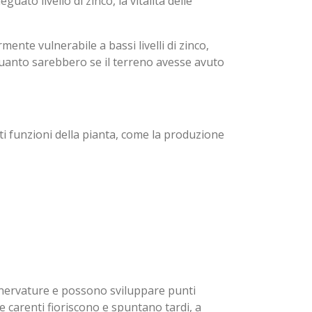
uato livello di zinco, la vitalità delle
mente vulnerabile a bassi livelli di zinco,
quanto sarebbero se il terreno avesse avuto
ti funzioni della pianta, come la produzione
le nervature e possono sviluppare punti
 carenti fioriscono e spuntano tardi, a