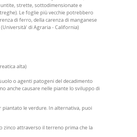
puntite, strette, sottodimensionate e
 streghe). Le foglie più vecchie potrebbero
renza di ferro, della carenza di manganese
 (
Università
' di Agraria - California)
reatica alta)
l suolo o agenti patogeni del decadimento
ono anche causare nelle piante lo sviluppo di
iantato le verdure. In alternativa, puoi
o zinco attraverso il terreno prima che la