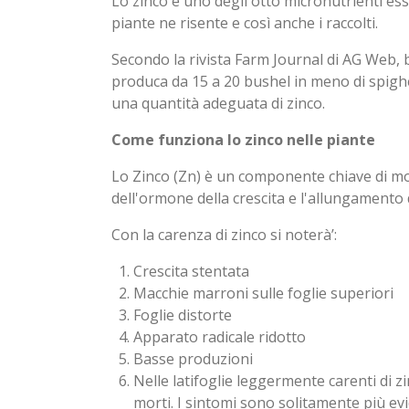
Lo zinco è uno degli otto micronutrienti essen
piante ne risente e così anche i raccolti.
Secondo la rivista Farm Journal di AG Web, bas
produca da 15 a 20 bushel in meno di spighe
una quantità adeguata di zinco.
Come funziona lo zinco nelle piante
Lo Zinco (Zn) è un componente chiave di molt
dell'ormone della crescita e l'allungamento 
Con la carenza di zinco si noterà’:
Crescita stentata
Macchie marroni sulle foglie superiori
Foglie distorte
Apparato radicale ridotto
Basse produzioni
Nelle latifoglie leggermente carenti di z
morti. I sintomi sono solitamente più ev