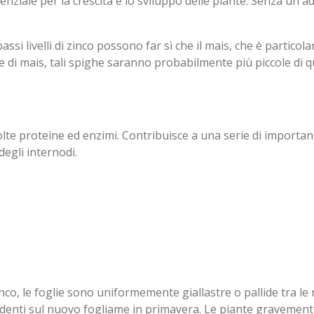
ziale per la crescita e lo sviluppo delle piante. Senza un adeg
si livelli di zinco possono far sì che il mais, che è particolar
 di mais, tali spighe saranno probabilmente più piccole di 
e proteine ​​ed enzimi. Contribuisce a una serie di importan
degli internodi.
inco, le foglie sono uniformemente giallastre o pallide tra 
identi sul nuovo fogliame in primavera. Le piante gravemente