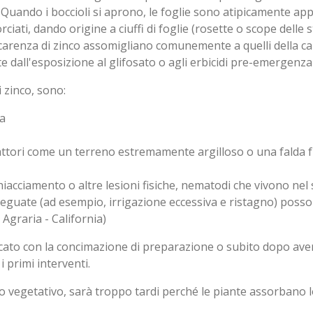
 Quando i boccioli si aprono, le foglie sono atipicamente ap
rciati, dando origine a ciuffi di foglie (rosette o scope delle
carenza di zinco assomigliano comunemente a quelli della ca
nte dall'esposizione al glifosato o agli erbicidi pre-emergenza
i zinco, sono:
ca
i fattori come un terreno estremamente argilloso o una falda f
iacciamento o altre lesioni fisiche, nematodi che vivono ne
nadeguate (ad esempio, irrigazione eccessiva e ristagno) poss
 Agraria - California)
ato con la concimazione di preparazione o subito dopo aver p
 primi interventi.
lo vegetativo, sarà troppo tardi perché le piante assorbano l