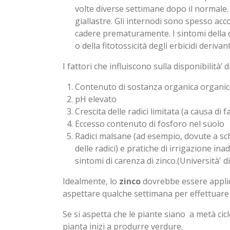
volte diverse settimane dopo il normale.
giallastre. Gli internodi sono spesso acco
cadere prematuramente. I sintomi della 
o della fitotossicità degli erbicidi deriva
I fattori che influiscono sulla disponibilità’ d
Contenuto di sostanza organica organi
pH elevato
Crescita delle radici limitata (a causa d
Eccesso contenuto di fosforo nel suolo
Radici malsane (ad esempio, dovute a sch
delle radici) e pratiche di irrigazione i
sintomi di carenza di zinco.(Università' di
Idealmente, lo
zinco
dovrebbe essere applic
aspettare qualche settimana per effettuare i
Se si aspetta che le piante siano
a metà cic
pianta inizi a produrre verdure.