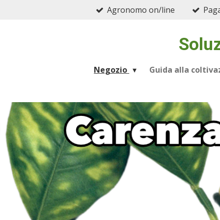
Agronomo on/line
Paga
Vai
al
contenuto
Soluz
principale
Negozio
Guida alla coltiv