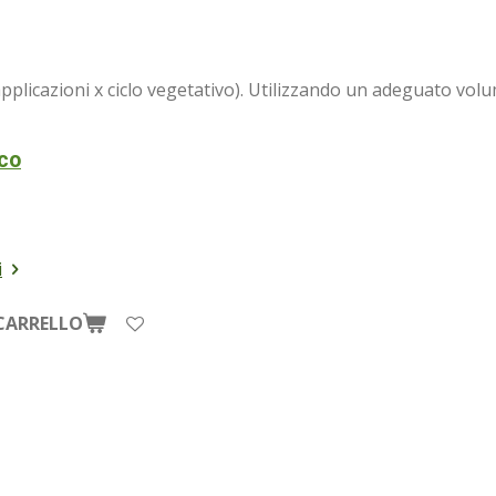
 applicazioni x ciclo vegetativo). Utilizzando un adeguato vo
nco
i
CARRELLO