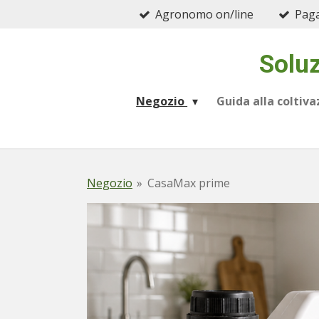
Agronomo on/line
Paga
Vai
al
contenuto
Soluz
principale
Negozio
Guida alla coltiv
Negozio
»
CasaMax prime