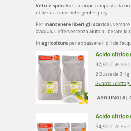
Vetri e specchi:
soluzione composta da un cu
utilizzata come detergente spray.
Per
mantenere liberi gli scarichi
, versare
d’acqua. L’effervescenza aiuta a liberare le 
In
agricoltura
per abbassare il pH dell’acqu
Acido citrico
37,90 €
45,90 €
2 Buste da 3 Kg 
Guarda i dettagl
AGGIUNGI AL 
Acido citric
54,90 €
70,85 €