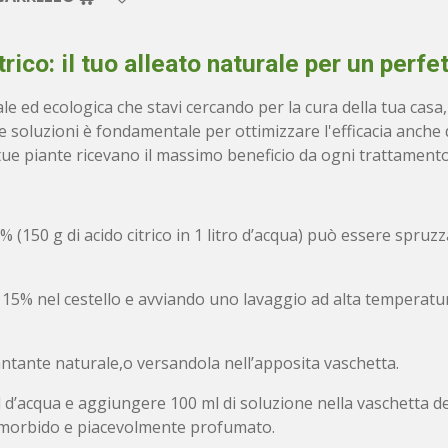
trico: il tuo alleato naturale per un perfet
rale ed ecologica che stavi cercando per la cura della tua cas
le soluzioni è fondamentale per ottimizzare l'efficacia anche d
tue piante ricevano il massimo beneficio da ogni trattamento
150 g di acido citrico in 1 litro d’acqua) può essere spruzzata
 15% nel cestello e avviando uno lavaggio ad alta temperatura
antante naturale,o versandola nell’apposita vaschetta.
l d’acqua e aggiungere 100 ml di soluzione nella vaschetta del
erà morbido e piacevolmente profumato.