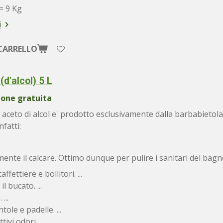
= 9 Kg
i
CARRELLO
(d'alcol) 5 L
ione gratuita
 aceto di alcol e' prodotto esclusivamente dalla barbabietola 
nfatti:
emente il calcare. Ottimo dunque per pulire i sanitari del ba
affettiere e bollitori. ...
 bucato. ...
...
ole e padelle. ...
tivi odori. ...