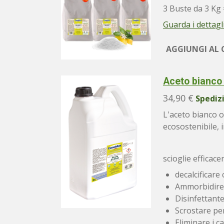
3 Buste da 3 Kg 
Guarda i dettagl
AGGIUNGI AL 
Aceto bianco 
34,90 €
Spediz
L'aceto bianco o
ecosostenibile, i
scioglie efficac
decalcificare c
Ammorbidire il
Disinfettante. 
Scrostare pent
Eliminare i cat