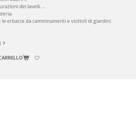
azioni dei lavelli. ...
teria.
 le erbacce da camminamenti e viottoli di giardini.
i
CARRELLO