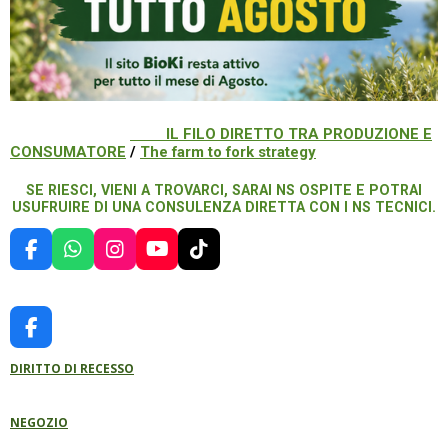
IL FILO DIRETTO TRA PRODUZIONE E
CONSUMATORE
/
The farm to fork strategy
SE RIESCI, VIENI A TROVARCI, SARAI NS OSPITE E POTRAI
USUFRUIRE DI UNA CONSULENZA DIRETTA CON I NS TECNICI.
F
W
I
Y
T
A
H
N
O
I
C
A
S
U
K
E
T
T
T
T
B
S
A
U
O
F
O
A
G
B
K
A
O
P
R
E
DIRITTO DI RECESSO
C
K
P
A
E
M
B
NEGOZIO
O