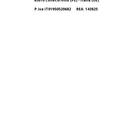
65010 Collecorvino (PE) - Italia (UE)
P.iva IT01950520682 REA: 143825