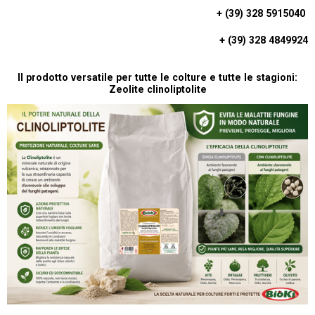
T
+ (39) 328 5915040
S
A
+ (39) 328 4849924
P
P
Il prodotto versatile per tutte le colture e tutte le stagioni:
Zeolite clinoliptolite