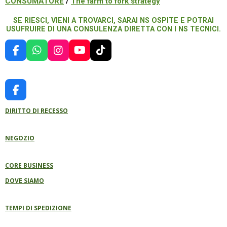
CONSUMATORE
/
The farm to fork strategy
SE RIESCI, VIENI A TROVARCI, SARAI NS OSPITE E POTRAI
USUFRUIRE DI UNA CONSULENZA DIRETTA CON I NS TECNICI.
F
W
I
Y
T
A
H
N
O
I
C
A
S
U
K
E
T
T
T
T
B
S
A
U
O
F
O
A
G
B
K
A
O
P
R
E
DIRITTO DI RECESSO
C
K
P
A
E
M
B
NEGOZIO
O
O
K
CORE BUSINESS
DOVE SIAMO
TEMPI DI SPEDIZIONE