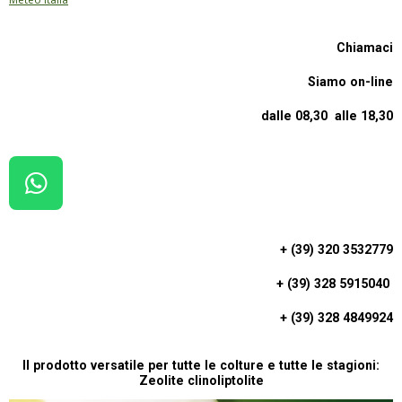
Chiamaci
Siamo on-line
dalle 08,30 alle 18,30
W
H
A
+ (39) 320 3532779
T
+ (39) 328 5915040
S
A
+ (39) 328 4849924
P
P
Il prodotto versatile per tutte le colture e tutte le stagioni:
Zeolite clinoliptolite