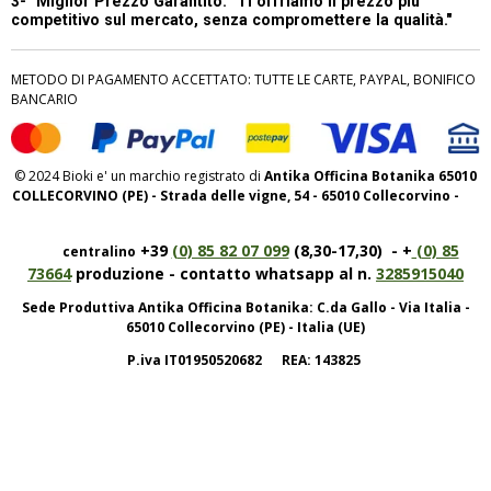
3- "Miglior Prezzo Garantito:
"Ti offriamo il prezzo più
competitivo sul mercato, senza compromettere la qualità."
METODO DI PAGAMENTO ACCETTATO: TUTTE LE CARTE, PAYPAL, BONIFICO
BANCARIO
© 2024 Bioki e' un marchio registrato di
Antika Officina Botanika 65010
COLLECORVINO (PE) - Strada delle vigne, 54 - 65010 Collecorvino -
+39
(0) 85 82 07 099
(8,30-17,30) - +
(0) 85
centralino
73664
produzione - contatto whatsapp al n.
3285915040
Sede Produttiva Antika Officina Botanika: C.da Gallo - Via Italia -
65010 Collecorvino (PE) - Italia (UE)
P.iva IT01950520682 REA: 143825