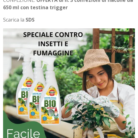
CONFEZIONE:
OFFERTA di n. 3 confezioni di flacone da
650 ml con testina trigger
Scarica la
SDS