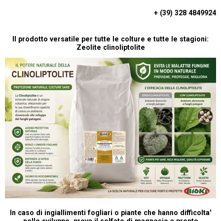
S
A
+ (39) 328 4849924
P
P
Il prodotto versatile per tutte le colture e tutte le stagioni:
Zeolite clinoliptolite
In caso di ingiallimenti fogliari o piante che hanno difficolta'