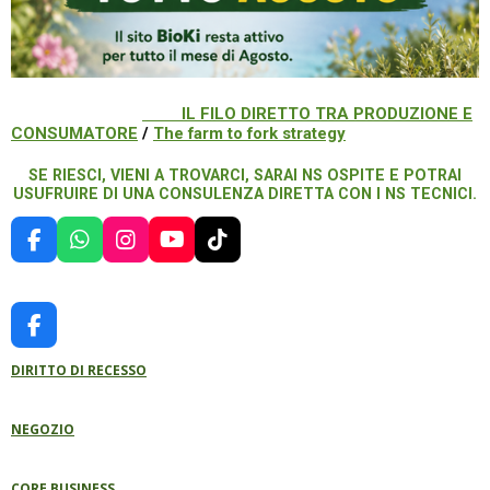
IL FILO DIRETTO TRA PRODUZIONE E
CONSUMATORE
/
The farm to fork strategy
SE RIESCI, VIENI A TROVARCI, SARAI NS OSPITE E POTRAI
USUFRUIRE DI UNA CONSULENZA DIRETTA CON I NS TECNICI.
F
W
I
Y
T
A
H
N
O
I
C
A
S
U
K
E
T
T
T
T
B
S
A
U
O
F
O
A
G
B
K
A
O
P
R
E
DIRITTO DI RECESSO
C
K
P
A
E
M
B
NEGOZIO
O
O
K
CORE BUSINESS