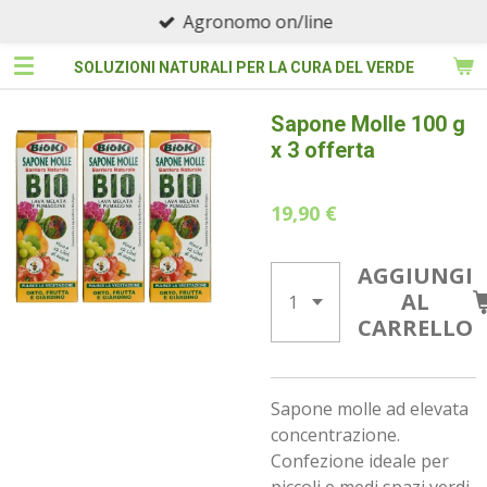
Agronomo on/line
Vai
al
SOLUZIONI NATURALI PER LA CURA DEL VERDE
contenuto
principale
Sapone Molle 100 g
x 3 offerta
19,90 €
AGGIUNGI
AL
CARRELLO
Sapone molle ad elevata
concentrazione.
Confezione ideale per