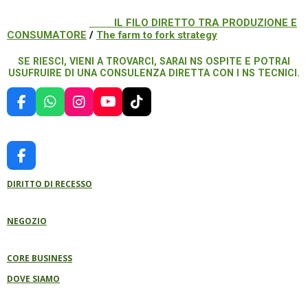
IL FILO DIRETTO TRA PRODUZIONE E
CONSUMATORE
/
The farm to fork strategy
SE RIESCI, VIENI A TROVARCI, SARAI NS OSPITE E POTRAI
USUFRUIRE DI UNA CONSULENZA DIRETTA CON I NS TECNICI.
F
W
I
Y
T
A
H
N
O
I
C
A
S
U
K
E
T
T
T
T
B
S
A
U
O
F
O
A
G
B
K
A
O
P
R
E
DIRITTO DI RECESSO
C
K
P
A
E
M
B
NEGOZIO
O
O
K
CORE BUSINESS
DOVE SIAMO