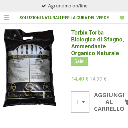
Agronomo on/line
Vai
al
SOLUZIONI NATURALI PER LA CURA DEL VERDE
contenuto
principale
Torbix Torba
Biologica di Sfagno,
Ammendante
Organico Naturale
Sale!
14,40 €
14,90 €
AGGIUNGI
AL
CARRELLO