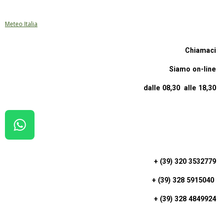
Meteo Italia
Chiamaci
Siamo on-line
dalle 08,30 alle 18,30
W
H
A
+ (39) 320 3532779
T
+ (39) 328 5915040
S
A
+ (39) 328 4849924
P