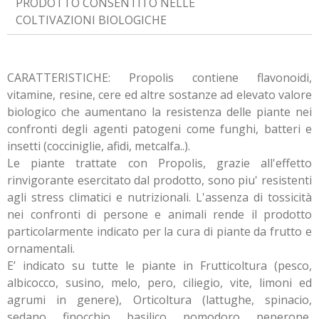
PRODOTTO CONSENTITO NELLE
COLTIVAZIONI BIOLOGICHE
CARATTERISTICHE: Propolis contiene flavonoidi,
vitamine, resine, cere ed altre sostanze ad elevato valore
biologico che aumentano la resistenza delle piante nei
confronti degli agenti patogeni come funghi, batteri e
insetti (cocciniglie, afidi, metcalfa..).
Le piante trattate con Propolis, grazie all'effetto
rinvigorante esercitato dal prodotto, sono piu' resistenti
agli stress climatici e nutrizionali. L'assenza di tossicità
nei confronti di persone e animali rende il prodotto
particolarmente indicato per la cura di piante da frutto e
ornamentali.
E’ indicato su tutte le piante in Frutticoltura (pesco,
albicocco, susino, melo, pero, ciliegio, vite, limoni ed
agrumi in genere), Orticoltura (lattughe, spinacio,
sedano, finocchio, basilico, pomodoro, peperone,