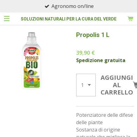
Agronomo on/line
Vai
al
SOLUZIONI NATURALI PER LA CURA DEL VERDE
contenuto
principale
Propolis 1 L
39,90 €
Spedizione gratuita
AGGIUNGI
AL
CARRELLO
Potenziatore delle difese
delle piante
Sostanza di origine