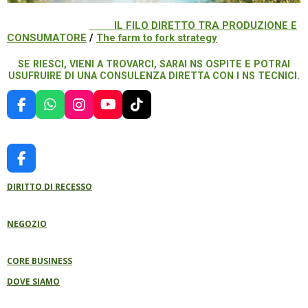
IL FILO DIRETTO TRA PRODUZIONE E
CONSUMATORE
/
The farm to fork strategy
SE RIESCI, VIENI A TROVARCI, SARAI NS OSPITE E POTRAI
USUFRUIRE DI UNA CONSULENZA DIRETTA CON I NS TECNICI.
F
W
I
Y
T
A
H
N
O
I
C
A
S
U
K
E
T
T
T
T
B
S
A
U
O
F
O
A
G
B
K
A
O
P
R
E
DIRITTO DI RECESSO
C
K
P
A
E
M
B
NEGOZIO
O
O
K
CORE BUSINESS
DOVE SIAMO