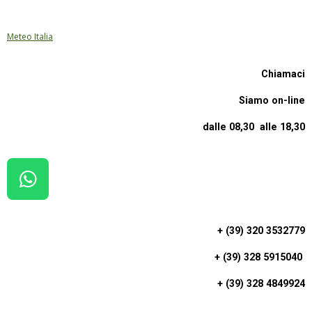
Meteo Italia
Chiamaci
Siamo on-line
dalle 08,30 alle 18,30
W
H
A
+ (39) 320 3532779
T
+ (39) 328 5915040
S
A
+ (39) 328 4849924
P