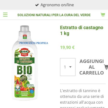
Agronomo on/line
Vai
al
SOLUZIONI NATURALI PER LA CURA DEL VERDE
contenuto
principale
Estratto di castagno
1 kg
19,90 €
AGGIUNGI
AL
CARRELLO
L'estratto di tannino è
ottenuto da una serie di
estrazioni all'acqua con