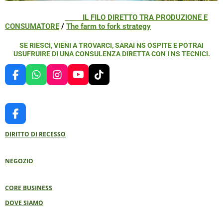
IL FILO DIRETTO TRA PRODUZIONE E
CONSUMATORE
/
The farm to fork strategy
SE RIESCI, VIENI A TROVARCI, SARAI NS OSPITE E POTRAI
USUFRUIRE DI UNA CONSULENZA DIRETTA CON I NS TECNICI.
F
W
I
Y
T
A
H
N
O
I
C
A
S
U
K
E
T
T
T
T
B
S
A
U
O
F
O
A
G
B
K
A
O
P
R
E
DIRITTO DI RECESSO
C
K
P
A
E
M
B
NEGOZIO
O
O
K
CORE BUSINESS
DOVE SIAMO