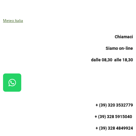
Meteo Italia
Chiamaci
Siamo on-line
dalle 08,30 alle 18,30
W
H
A
+ (39) 320 3532779
T
+ (39) 328 5915040
S
A
+ (39) 328 4849924