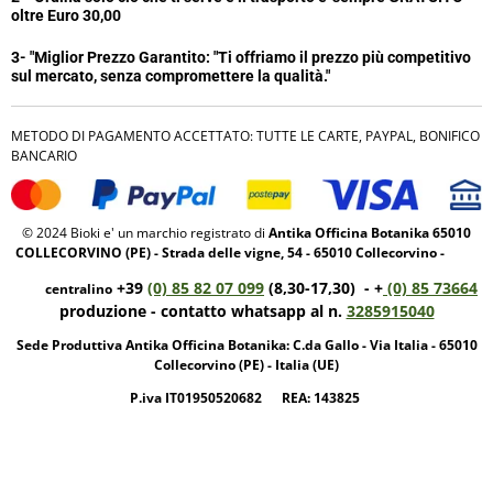
oltre Euro 30,00
3- "Miglior Prezzo Garantito:
"Ti offriamo il prezzo più competitivo
sul mercato, senza compromettere la qualità."
METODO DI PAGAMENTO ACCETTATO: TUTTE LE CARTE, PAYPAL, BONIFICO
BANCARIO
© 2024 Bioki e' un marchio registrato di
Antika Officina Botanika 65010
COLLECORVINO (PE) - Strada delle vigne, 54 - 65010 Collecorvino -
+39
(0) 85 82 07 099
(8,30-17,30) - +
(0) 85 73664
centralino
produzione - contatto whatsapp al n.
3285915040
Sede Produttiva Antika Officina Botanika: C.da Gallo - Via Italia - 65010
Collecorvino (PE) - Italia (UE)
P.iva IT01950520682 REA: 143825