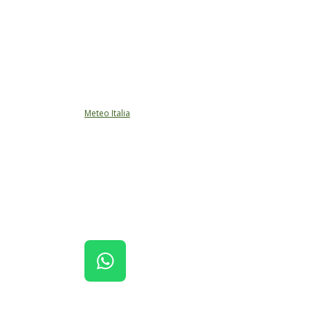
Meteo Italia
W
H
A