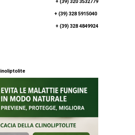
+ (39) 320 3532779
+ (39) 328 5915040
+ (39) 328 4849924
inoliptolite