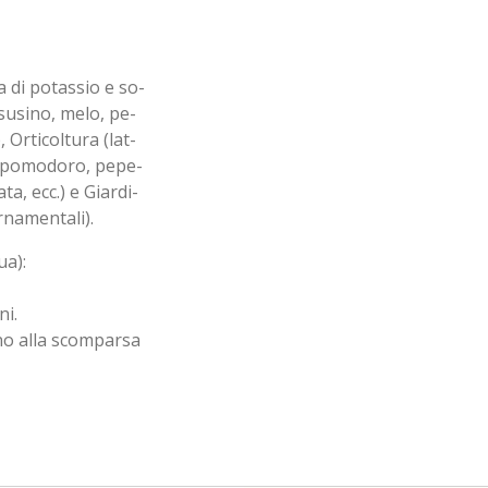
a di potassio e so-
 susino, melo, pe-
, Orticoltura (lat-
o, pomodoro, pepe-
ta, ecc.) e Giardi-
ornamentali).
ua):
ni.
ino alla scomparsa