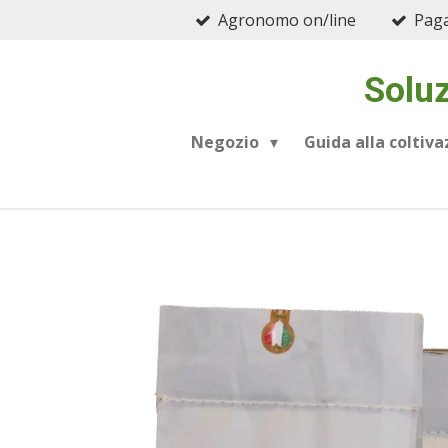
Agronomo on/line
Paga
Vai
al
contenuto
Soluz
principale
Negozio
Guida alla coltiv