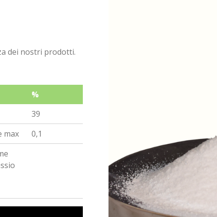
za dei nostri prodotti.
%
39
ne max
0,1
ome
ssio