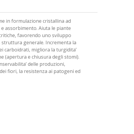
me in formulazione cristallina ad
’ e assorbimento. Aiuta le piante
 critiche, favorendo uno sviluppo
a struttura generale. Incrementa la
ei carboidrati, migliora la turgidita’
one (apertura e chiusura degli stomi).
onservabilita’ delle produzioni,
ei fiori, la resistenza ai patogeni ed