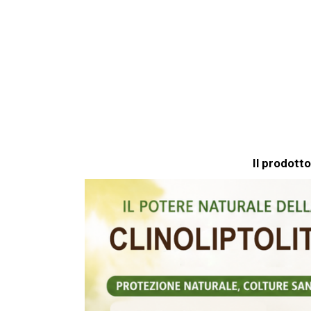
T
S
A
P
P
Il prodotto