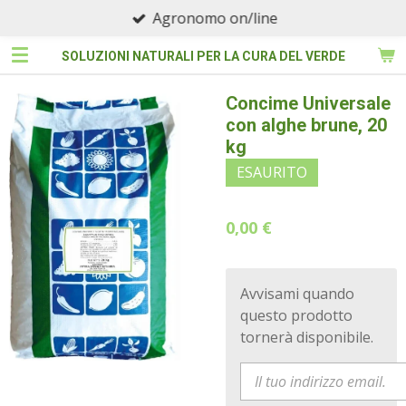
Agronomo on/line
Vai
al
SOLUZIONI NATURALI PER LA CURA DEL VERDE
contenuto
principale
Concime Universale
con alghe brune, 20
kg
ESAURITO
0,00 €
Avvisami quando
questo prodotto
tornerà disponibile.