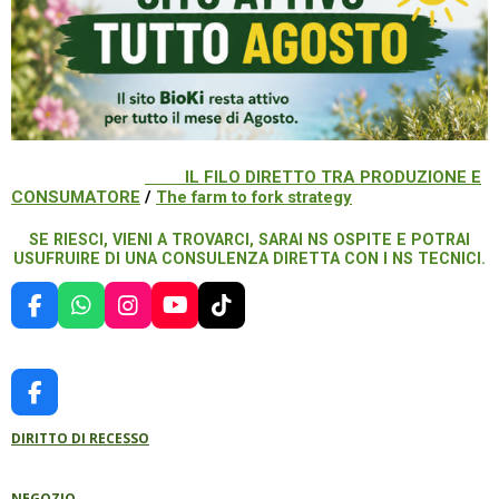
IL FILO DIRETTO TRA PRODUZIONE E
CONSUMATORE
/
The farm to fork strategy
SE RIESCI, VIENI A TROVARCI, SARAI NS OSPITE E POTRAI
USUFRUIRE DI UNA CONSULENZA DIRETTA CON I NS TECNICI.
F
W
I
Y
T
A
H
N
O
I
C
A
S
U
K
E
T
T
T
T
B
S
A
U
O
F
O
A
G
B
K
A
O
P
R
E
DIRITTO DI RECESSO
C
K
P
A
E
M
B
NEGOZIO