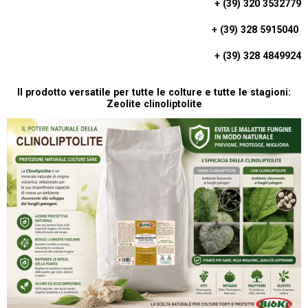
+ (39) 320 3532779
T
+ (39) 328 5915040
S
A
+ (39) 328 4849924
P
P
Il prodotto versatile per tutte le colture e tutte le stagioni:
Zeolite clinoliptolite