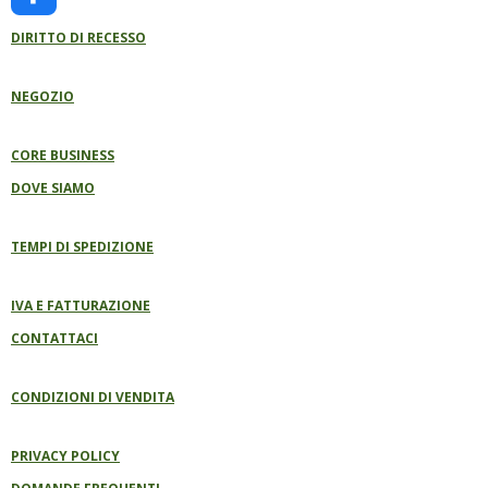
F
O
A
G
B
K
A
O
P
R
E
DIRITTO DI RECESSO
C
K
P
A
E
M
B
NEGOZIO
O
O
K
CORE BUSINESS
DOVE SIAMO
TEMPI DI SPEDIZIONE
IVA E FATTURAZIONE
CONTATTACI
CONDIZIONI DI VENDITA
PRIVACY POLICY