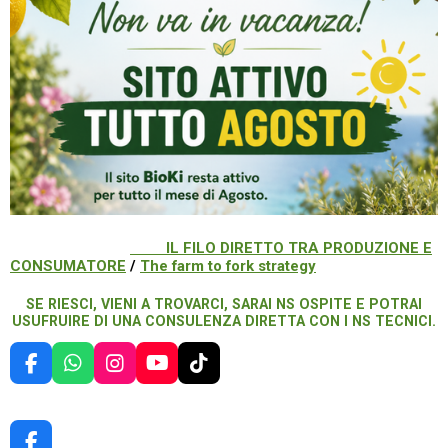
IL FILO DIRETTO TRA PRODUZIONE E
CONSUMATORE
/
The farm to fork strategy
SE RIESCI, VIENI A TROVARCI, SARAI NS OSPITE E POTRAI
USUFRUIRE DI UNA CONSULENZA DIRETTA CON I NS TECNICI.
F
W
I
Y
T
A
H
N
O
I
C
A
S
U
K
E
T
T
T
T
B
S
A
U
O