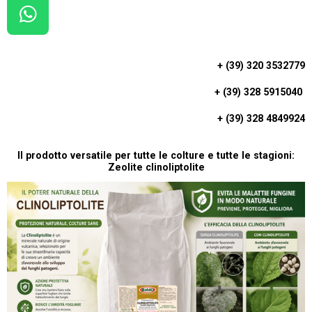
W
H
A
+ (39) 320 3532779
T
+ (39) 328 5915040
S
A
+ (39) 328 4849924
P
P
Il prodotto versatile per tutte le colture e tutte le stagioni:
Zeolite clinoliptolite