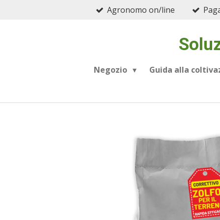
Agronomo on/line
Paga
Vai
al
contenuto
Soluz
principale
Negozio
Guida alla coltiv