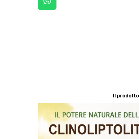
W
H
A
T
S
A
P
P
Il prodotto