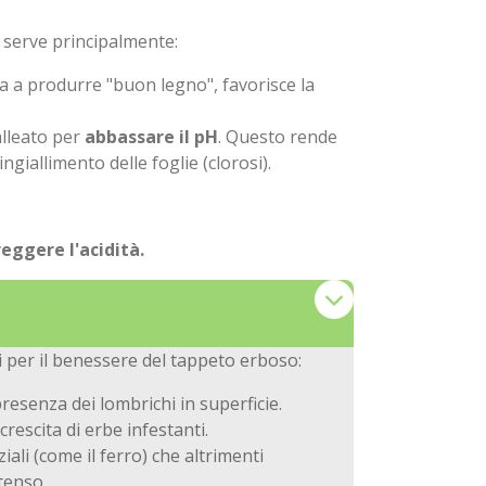
a serve principalmente:
ta a produrre "buon legno", favorisce la
alleato per
abbassare il pH
. Questo rende
ngiallimento delle foglie (clorosi).
eggere l'acidità.
ci per il benessere del tappeto erboso:
presenza dei lombrichi in superficie.
crescita di erbe infestanti.
ali (come il ferro) che altrimenti
tenso.