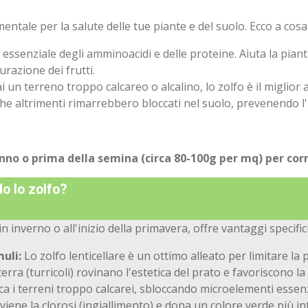
ntale per la salute delle tue piante e del suolo
. Ecco a cos
essenziale degli amminoacidi e delle proteine. Aiuta la pian
urazione dei frutti.
i un terreno troppo calcareo o alcalino, lo zolfo è il miglior 
) che altrimenti rimarrebbero bloccati nel suolo, prevenendo l'i
unno o prima della semina (circa 80-100g per mq) per corr
do lo zolfo?
in inverno o all'inizio della primavera, offre vantaggi specifi
uli:
Lo zolfo lenticellare è un ottimo alleato per limitare la 
terra (turricoli) rovinano l'estetica del prato e favoriscono la 
ica i terreni troppo calcarei, sbloccando microelementi essenzi
iene la clorosi (ingiallimento) e dona un colore verde più in