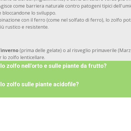
gisce come barriera naturale contro patogeni tipici dell'umi
 e bloccandone lo sviluppo.
nazione con il ferro (come nel solfato di ferro), lo zolfo pot
iù rustico e resistente.
inverno
(prima delle gelate) o al risveglio primaverile (Ma
 lo zolfo lenticellare.
o zolfo nell'orto e sulle piante da frutto?
lo zolfo sulle piante acidofile?