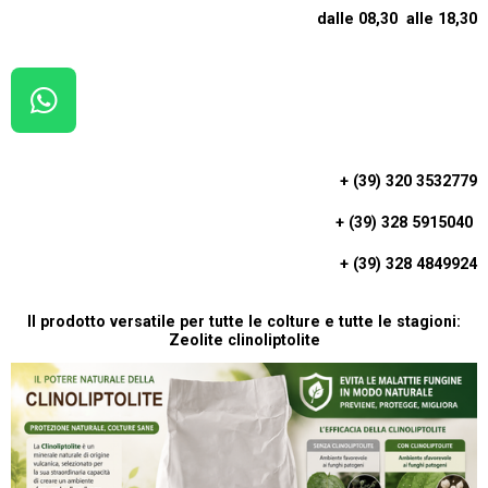
dalle 08,30 alle 18,30
W
H
A
+ (39) 320 3532779
T
+ (39) 328 5915040
S
A
+ (39) 328 4849924
P
P
Il prodotto versatile per tutte le colture e tutte le stagioni:
Zeolite clinoliptolite