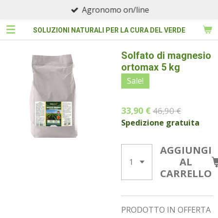
Agronomo on/line
Vai
al
SOLUZIONI NATURALI PER LA CURA DEL VERDE
contenuto
principale
Solfato di magnesio
ortomax 5 kg
Sale!
33,90 €
46,90 €
Spedizione gratuita
AGGIUNGI
AL
CARRELLO
PRODOTTO IN OFFERTA