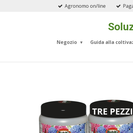
Agronomo on/line
Paga
Vai
al
contenuto
Soluz
principale
Negozio
Guida alla coltiv