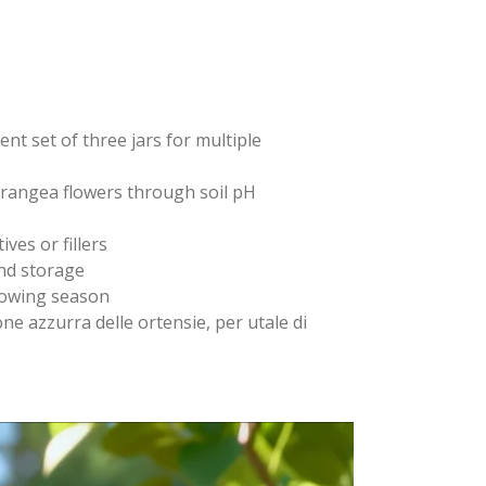
t set of three jars for multiple
drangea flowers through soil pH
es or fillers
nd storage
rowing season
one azzurra delle ortensie, per utale di