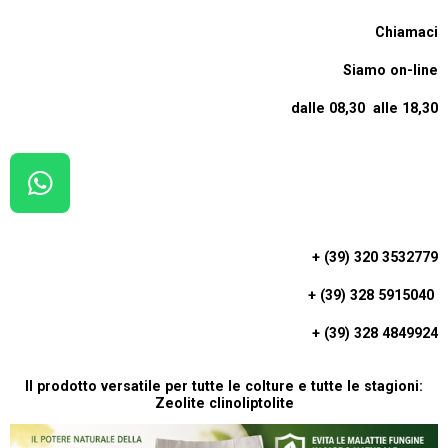
Chiamaci
Siamo on-line
dalle 08,30 alle 18,30
W
H
A
+ (39) 320 3532779
T
+ (39) 328 5915040
S
A
+ (39) 328 4849924
P
P
Il prodotto versatile per tutte le colture e tutte le stagioni:
Zeolite clinoliptolite