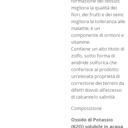
formazione dei tessuti;
migliora la qualità dei
fiori, dei frutti e dei semi;
migliora la tolleranza alle
malattie; è un
componente di ormoni e
vitamine.
Contiene un alto titolo di
zolfo, sotto forma di
anidride solforica che
conferisce al prodotto
un’elevata proprietà di
correzione dei terreni da
difetti dovuti all’eccesso
di calcaree/o salinità.
Composizione
Ossido di Potassio
(K
2
O) solubile in acqua