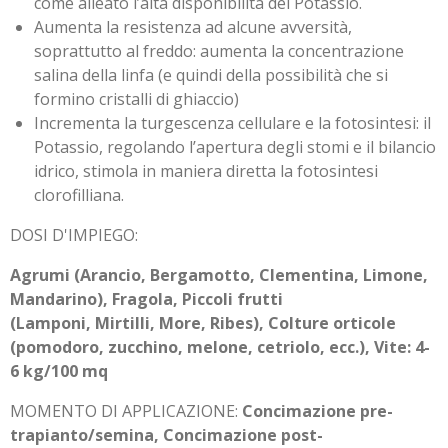
come alleato l’alta disponibilità del Potassio.
Aumenta la resistenza ad alcune avversità,
soprattutto al freddo: aumenta la concentrazione
salina della linfa (e quindi della possibilità che si
formino cristalli di ghiaccio)
Incrementa la turgescenza cellulare e la fotosintesi: il
Potassio, regolando l’apertura degli stomi e il bilancio
idrico, stimola in maniera diretta la fotosintesi
clorofilliana.
DOSI D'IMPIEGO:
Agrumi (Arancio, Bergamotto, Clementina, Limone,
Mandarino), Fragola, Piccoli frutti
(Lamponi, Mirtilli, More, Ribes), Colture orticole
(pomodoro, zucchino, melone, cetriolo, ecc.), Vite: 4-
6 kg/100 mq
MOMENTO DI APPLICAZIONE:
Concimazione pre-
trapianto/semina, Concimazione post-