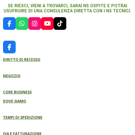
SE RIESCI, VIENI A TROVARCI, SARAI NS OSPITE E POTRAI
USUFRUIRE DI UNA CONSULENZA DIRETTA CON I NS TECNICI.
F
W
I
Y
T
A
H
N
O
I
C
A
S
U
K
E
T
T
T
T
B
S
A
U
O
F
O
A
G
B
K
A
O
P
R
E
DIRITTO DI RECESSO
C
K
P
A
E
M
B
NEGOZIO
O
O
K
CORE BUSINESS
DOVE SIAMO
TEMPI DI SPEDIZIONE
IVA E FATTURAZIONE