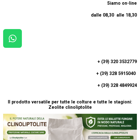
Siamo on-line
dalle 08,30 alle 18,30
W
H
A
+ (39) 320 3532779
T
+ (39) 328 5915040
S
A
+ (39) 328 4849924
P
P
Il prodotto versatile per tutte le colture e tutte le stagioni:
Zeolite clinoliptolite