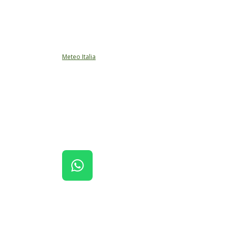
Meteo Italia
W
H
A
T