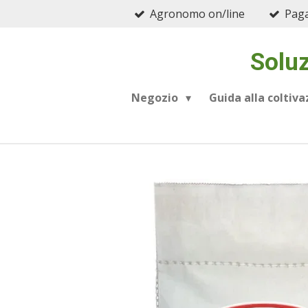
Agronomo on/line
Paga
Vai
al
contenuto
Soluz
principale
Negozio
Guida alla coltiv