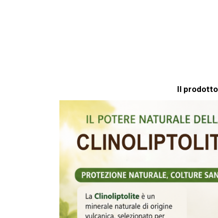
S
A
P
P
Il prodotto