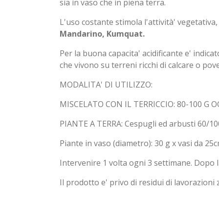
sia in vaso che in piena terra.
L'uso costante stimola l'attività' vegetativa, 
Mandarino, Kumquat.
Per la buona capacita' acidificante e' indica
che vivono su terreni ricchi di calcare o pov
MODALITA' DI UTILIZZO:
MISCELATO CON IL TERRICCIO: 80-100 G OG
PIANTE A TERRA: Cespugli ed arbusti 60/100
Piante in vaso (diametro): 30 g x vasi da 25c
Intervenire 1 volta ogni 3 settimane. Dopo 
Il prodotto e' privo di residui di lavorazion