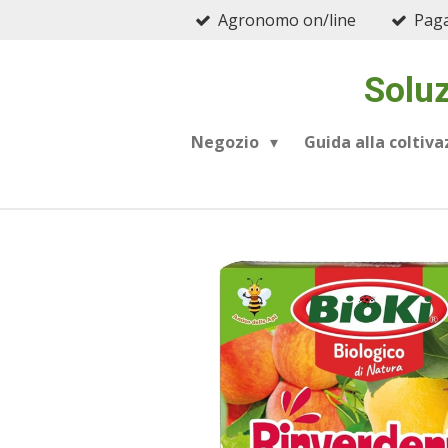
Agronomo on/line
Paga
Vai
al
contenuto
Soluz
principale
Negozio
Guida alla coltiv