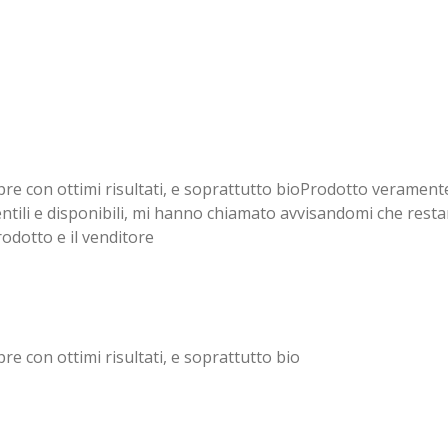
t
s
i
c
o
r
n
e
s
e
n
pre con ottimi risultati, e soprattutto bioProdotto veramente 
entili e disponibili, mi hanno chiamato avvisandomi che restano
odotto e il venditore
re con ottimi risultati, e soprattutto bio