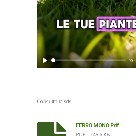
00:4
P
l
a
y
Consulta la sds
FERRO MONO Pdf
PDF – 145,6 KB