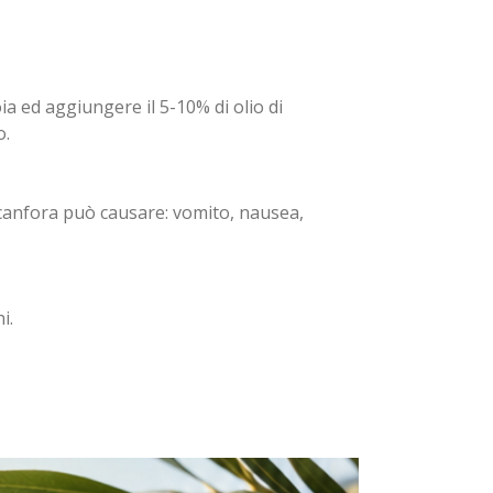
ia ed aggiungere il 5-10% di olio di
o.
 canfora può causare: vomito, nausea,
i.