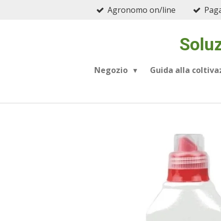
Agronomo on/line
Paga
Vai
al
contenuto
Soluz
principale
Negozio
Guida alla coltiv